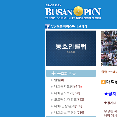
동호인클럽
CLUB
클럽
>>
테
알림
[0]
대회
대회공지요청
[947]
대회공지보기
[898]
★공지
코트배정/대진표
[792]
★공지내
대회(입상)결과
[530]
수정된 파
대회화보/동영상
[536]
해당 게