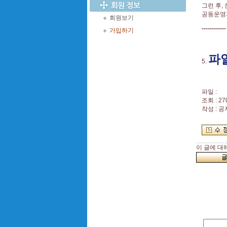
그런 후,
공동운영자
회원보기
------------
가입하기
파
5.
파일 :
조회 : 27
작성 : 
이 글에 대