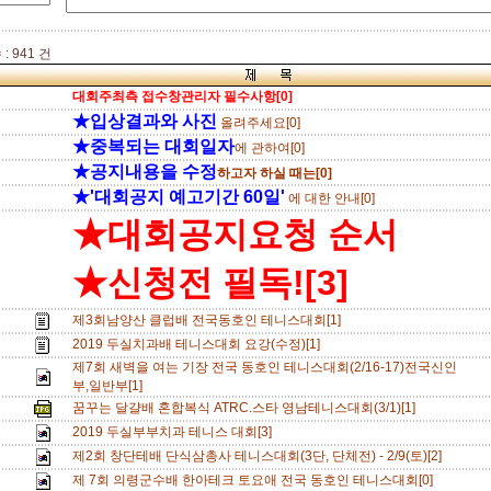
: 941 건
대회주최측 접수창관리자 필수사항[0]
★입상결과와 사진
올려주세요[0]
★중복되는 대회일자
에 관하여[0]
★공지내용을 수정
하고자 하실 때는[0]
★'대회공지 예고기간 60일'
에 대한 안내[0]
★대회공지요청 순서
★신청전 필독![3]
제3회남양산 클럽배 전국동호인 테니스대회[1]
2019 두실치과배 테니스대회 요강(수정)[1]
제7회 새벽을 여는 기장 전국 동호인 테니스대회(2/16-17)전국신인
부,일반부[1]
꿈꾸는 달걀배 혼합복식 ATRC.스타 영남테니스대회(3/1)[1]
2019 두실부부치과 테니스 대회[3]
제2회 창단테배 단식삼총사 테니스대회(3단, 단체전) - 2/9(토)[2]
제 7회 의령군수배 한아테크 토요애 전국 동호인 테니스대회[0]