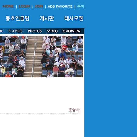
HOME
LOGIN
JOIN
쪽지
|
|
|
ADD FAVORITE
|
운영자