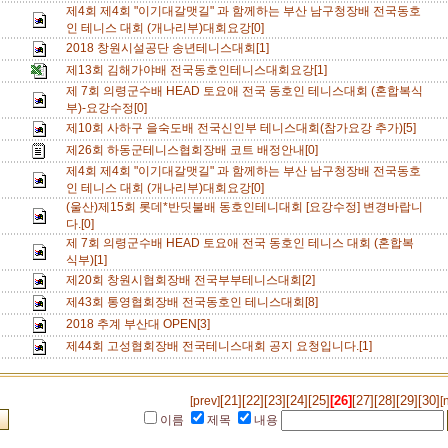
제4회 제4회 "이기대갈맷길" 과 함께하는 부산 남구청장배 전국동호
인 테니스 대회 (개나리부)대회요강[0]
2018 창원시설공단 송년테니스대회[1]
제13회 김해가야배 전국동호인테니스대회요강[1]
제 7회 의령군수배 HEAD 토요애 전국 동호인 테니스대회 (혼합복식
부)-요강수정[0]
제10회 사하구 을숙도배 전국신인부 테니스대회(참가요강 추가)[5]
제26회 하동군테니스협회장배 코트 배정안내[0]
제4회 제4회 "이기대갈맷길" 과 함께하는 부산 남구청장배 전국동호
인 테니스 대회 (개나리부)대회요강[0]
(울산)제15회 롯데*반딧불배 동호인테니대회 [요강수정] 변경바랍니
다.[0]
제 7회 의령군수배 HEAD 토요애 전국 동호인 테니스 대회 (혼합복
식부)[1]
제20회 창원시협회장배 전국부부테니스대회[2]
제43회 통영협회장배 전국동호인 테니스대회[8]
2018 추계 부산대 OPEN[3]
제44회 고성협회장배 전국테니스대회 공지 요청입니다.[1]
[21]
[22]
[23]
[24]
[25]
[26]
[27]
[28]
[29]
[30]
[prev]
[
이름
제목
내용