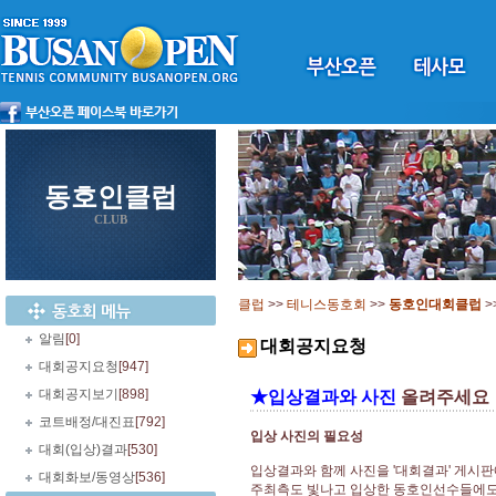
동호인클럽
CLUB
클럽
>>
테니스동호회
>>
동호인대회클럽
>
알림
[0]
대회공지요청
대회공지요청
[947]
대회공지보기
[898]
★입상결과와 사진
올려주세요
코트배정/대진표
[792]
입상 사진의 필요성
대회(입상)결과
[530]
입상결과와 함께 사진을 '대회결과' 게시
대회화보/동영상
[536]
주최측도 빛나고 입상한 동호인선수들에