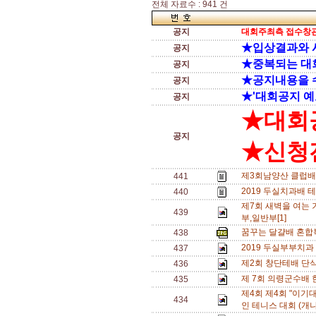
전체 자료수 : 941 건
공지
대회주최측 접수창관
★입상결과와 
공지
★중복되는 대
공지
★공지내용을 
공지
★'대회공지 예
공지
★대회
공지
★신청전
제3회남양산 클럽배
441
2019 두실치과배 
440
제7회 새벽을 여는 
439
부,일반부[1]
꿈꾸는 달걀배 혼합복
438
2019 두실부부치과
437
제2회 창단테배 단식삼
436
제 7회 의령군수배 
435
제4회 제4회 "이기
434
인 테니스 대회 (개