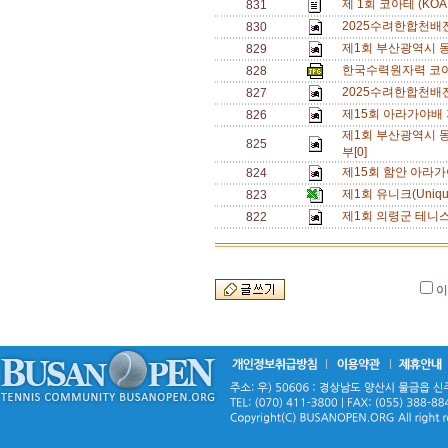
제 1회 코아테 (KO
831
2025수려한합천배
830
제1회 부산광역시 동호
829
한국수력원자력 코아
828
2025수려한합천배
827
제15회 아라가야배 
826
제1회 부산광역시 동
825
부[0]
제15회 함안 아라가
824
제1회 유니크(Uniq
823
제1회 의령군 테니
822