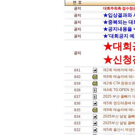
공지
대회주최측 접수창관
★입상결과와 
공지
★중복되는 대
공지
★공지내용을 
공지
★'대회공지 예
공지
★대회
공지
★신청전
제2회 빅베어배 테
841
제9회 테슬라배 테
840
제2회 CTA 창원오
839
제4회 TG OPEN 
838
2025 부산 올빼미
837
제5회 영도태종배 테니
836
제9회 테슬라배 테니
835
2025부산 달빛 올
834
2025부산 달빛 올
833
제5회 울산시 여성연
832