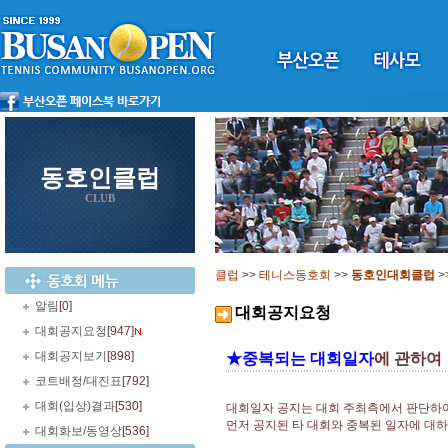
동호인클럽
CLUB
클럽
>>
테니스동호회
>>
동호인대회클럽
>
알림
[0]
대회공지요청
대회공지요청
[947]
대회공지보기
[898]
★중복되는 대회일자
에 관하여
코트배정/대진표
[792]
대회(입상)결과
[530]
대회일자 공지는 대회 주최측에서 판단하
먼저 공지된 타 대회와 중복된 일자에 대
대회화보/동영상
[536]