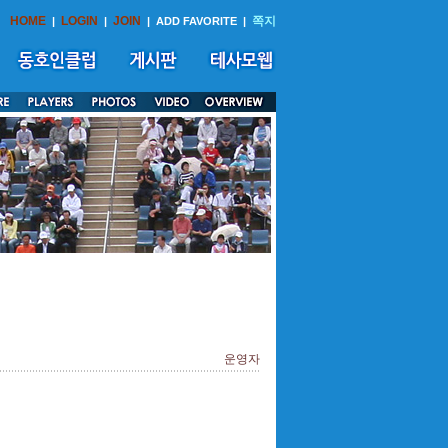
HOME
LOGIN
JOIN
쪽지
|
|
|
ADD FAVORITE
|
운영자