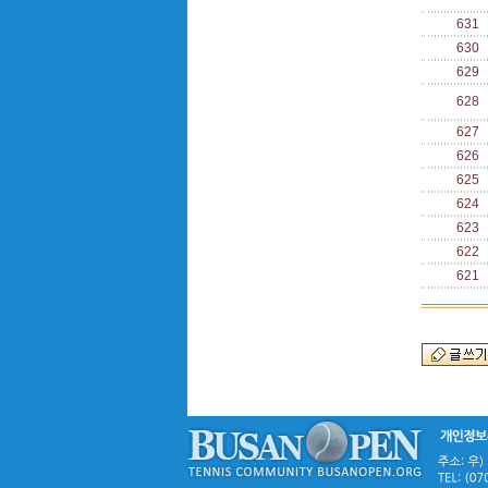
631
630
629
628
627
626
625
624
623
622
621