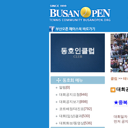
동호인클럽
CLUB
클럽
>>
테
알림
[0]
대회
대회공지요청
[946]
대회공지보기
[898]
★중복
코트배정/대진표
[792]
대회(입상)결과
[530]
대회일자
먼저 공
대회화보/동영상
[536]