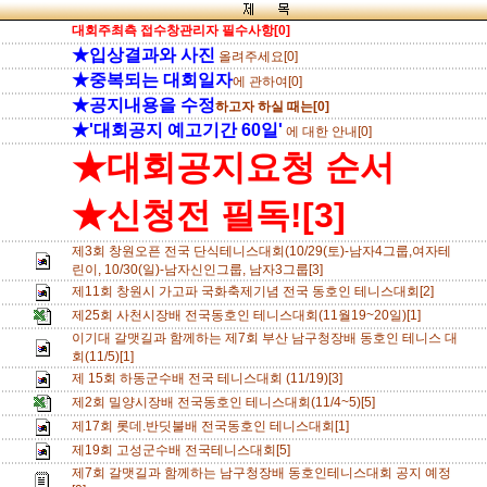
대회주최측 접수창관리자 필수사항[0]
★입상결과와 사진
올려주세요[0]
★중복되는 대회일자
에 관하여[0]
★공지내용을 수정
하고자 하실 때는[0]
★'대회공지 예고기간 60일'
에 대한 안내[0]
★대회공지요청 순서
★신청전 필독![3]
제3회 창원오픈 전국 단식테니스대회(10/29(토)-남자4그룹,여자테
린이, 10/30(일)-남자신인그룹, 남자3그룹[3]
제11회 창원시 가고파 국화축제기념 전국 동호인 테니스대회[2]
제25회 사천시장배 전국동호인 테니스대회(11월19~20일)[1]
이기대 갈맷길과 함께하는 제7회 부산 남구청장배 동호인 테니스 대
회(11/5)[1]
제 15회 하동군수배 전국 테니스대회 (11/19)[3]
제2회 밀양시장배 전국동호인 테니스대회(11/4~5)[5]
제17회 롯데.반딧불배 전국동호인 테니스대회[1]
제19회 고성군수배 전국테니스대회[5]
제7회 갈맷길과 함께하는 남구청장배 동호인테니스대회 공지 예정