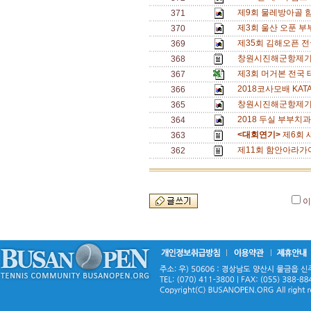
제9회 물레방아골 
371
제3회 울산 오푼 부
370
제35회 김해오픈 
369
창원시진해군항제
368
제3회 머거본 전국
367
2018코사모배 KAT
366
창원시진해군항제기
365
2018 두실 부부치과
364
<대회연기>
제6회 
363
제11회 함안아라가야
362