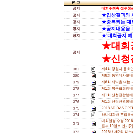
공지
대회주최측 접수창관
★입상결과와 
공지
★중복되는 대
공지
★공지내용을 
공지
★'대회공지 예
공지
★대회
공지
★신청전
제4회 창원시 동호
381
제8회 통영테사모배 
380
제6회 새벽을 여는 기
379
제1회 북구협회장배(
378
제1회 산청천왕봉배
377
제1회 산청천왕봉배
376
2018 ADIDAS O
375
하나치과배 혼합복식 
374
대회일정 수정 20
373
픈부 19일로 연기[2
2018년 제2회 
372