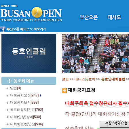
동호인클럽
CLUB
클럽
>>
테니스동호회
>>
동호인대회클럽
>
알림
[0]
대회공지요청
대회공지요청
[947]
대회공지보기
[898]
대회주최측 접수창관리자 필수
코트배정/대진표
[792]
각 클럽(단체)의 대회참가신청
대회(입상)결과
[530]
대회화보/동영상
[536]
접수창에 있는