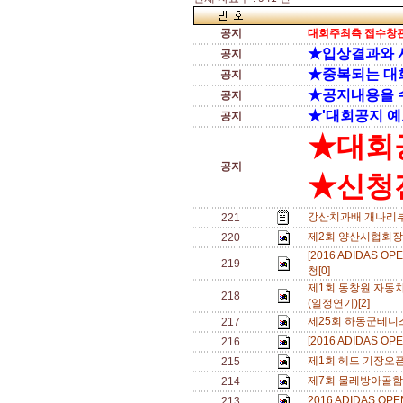
공지
대회주최측 접수창관
★입상결과와 
공지
★중복되는 대
공지
★공지내용을 
공지
★'대회공지 예
공지
★대회
공지
★신청전
강산치과배 개나리부 일
221
제2회 양산시협회장
220
[2016 ADIDAS
219
청[0]
제1회 동창원 자동
218
(일정연기)[2]
제25회 하동군테니
217
[2016 ADIDAS O
216
제1회 헤드 기장오픈 
215
제7회 물레방아골
214
2016 ADIDAS OP
213