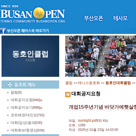
동호인클럽
CLUB
클럽
테니스동호회
동호인대회클럽
>>
>>
>
알림
[0]
대회공지요청
대회공지요청
[946]
개업15주년기념 바닷가에햇살
대회공지보기
[898]
코트배정/대진표
[792]
sunlight.pdf
파일 :
(91 Kb)
대회(입상)결과
[530]
조회 : 1289
작성 : 2025년 01월 23일 14:03:00
대회화보/동영상
[536]