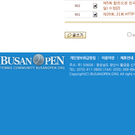
제5회 합천오픈 전국
902
일) 수정[2]
제20회, 21회 HT
901