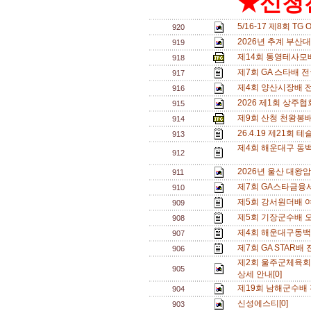
★신청전
5/16-17 제8회 T
920
2026년 추계 부산대
919
제14회 통영테사모배
918
제7회 GA 스타배 
917
제4회 양산시장배 
916
2026 제1회 상주
915
제9회 산청 천왕봉
914
26.4.19 제21
913
제4회 해운대구 동백
912
2026년 울산 대왕
911
제7회 GA스타금융
910
제5회 강서원더배 여
909
제5회 기장군수배 오
908
제4회 해운대구동백
907
제7회 GA STAR배
906
제2회 울주군체육회
905
상세 안내[0]
제19회 남해군수배 
904
신성에스티[0]
903