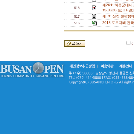
제26회 하동군테니
518
회-10/20(토),21(일)
제1회 산청 천왕봉배 전
517
2018 포르자배 전국동
516