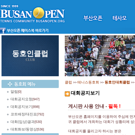
동호인클럽
CLUB
클럽
테니스동호회
동호인대회클럽
>>
>>
>
알림
[0]
대회공지보기
대회공지요청
[947]
게시판 사용 안내 -
필독 !
대회공지보기
[898]
코트배정/대진표
[792]
부산오픈 홈페이지를 이용하여 주심에 먼
대회(입상)결과
귀 클럽에서 개최하는 대회가 성황리에 
[530]
대회화보/동영상
[536]
대회공지를 올리고자 하시는 분은