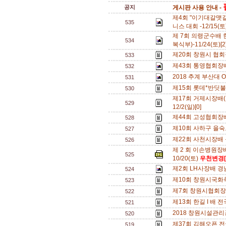
공지
게시판 사용 안내 -
제4회 "이기대갈맷
535
니스 대회 -12/15(토
제 7회 의령군수배 
534
복식부)-11/24(토)[
제20회 창원시 협회장
533
제43회 통영협회장배 
532
2018 추계 부산대 OPE
531
제15회 롯데*반딧불배
530
제17회 거제시장배(
529
12/2(일)[0]
제44회 고성협회장배 전
528
제10회 사하구 을숙
527
제22회 사천시장배 동호
526
제 2 회 이손병원장
525
10/20(토)
우천변경[
제2회 LH사장배 경남 
524
제10회 창원시국화축
523
제7회 창원시협회장배
522
제13회 한길 I 배 전국
521
2018 창원시설관리공
520
제37회 김해오픈 전국
519