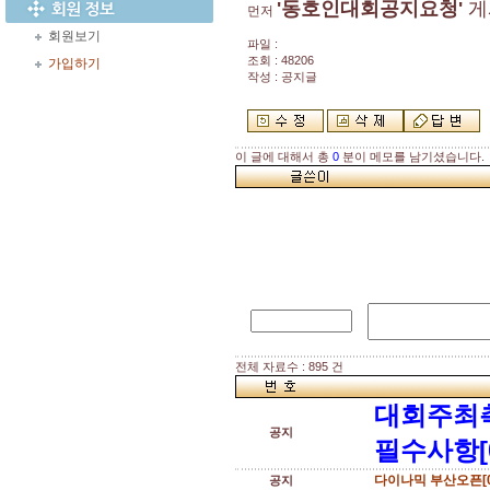
'동호인대회공지요청'
게
먼저
회원보기
파일 :
조회 : 48206
가입하기
작성 : 공지글
이 글에 대해서 총
0
분이 메모를 남기셨습니다.
전체 자료수 : 895 건
대회주최
공지
필수사항[
다이나믹 부산오픈[0
공지