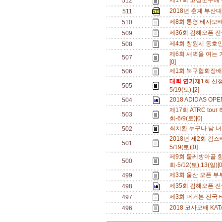
제17회 고성군수배 전국
512
2018년 춘계 부산대
511
제8회 통영 테사모배 
510
제36회 김해오픈 전
509
제4회 창원시 동호인
508
제6회 새벽을 여는 기
507
[0]
제1회 북구협회장배(울
506
대회 연기
제1회 산
505
5/19(토),[2]
2018 ADIDAS O
504
제17회 ATRC to
503
회-6/9(토)[0]
최치환 누구나 남.녀 
502
2018년 제2회 킴스배
501
5/19(토)[0]
제9회 물레방아골
500
회-5/12(토),13(일)[
제3회 울산 오픈 부부 
499
제35회 김해오픈 전국
498
제3회 머거본 전국 테니스
497
2018 코사모배 KATA
496