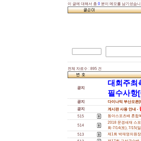
이 글에 대해서 총
0
분이 메모를 남기셨습니
전체 자료수 : 895 건
대회주최
공지
필수사항[
공지
다이나믹 부산오픈[0
공지
게시판 사용 안내 -
동아스포츠배 혼합복식
515
2018 문경새재 스
514
회-7/14(토), 7/15(일
제1회 박재영의원장배
513