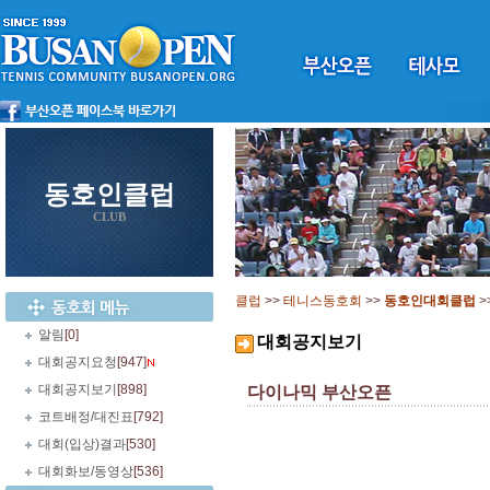
동호인클럽
CLUB
클럽
>>
테니스동호회
>>
동호인대회클럽
>
알림
[0]
대회공지보기
대회공지요청
[947]
대회공지보기
[898]
다이나믹 부산오픈
코트배정/대진표
[792]
대회(입상)결과
[530]
대회화보/동영상
[536]