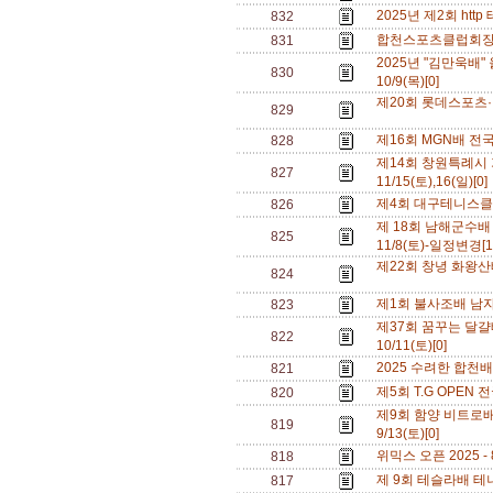
2025년 제2회 http
832
합천스포츠클럽회장배전
831
2025년 "김만욱배
830
10/9(목)[0]
제20회 롯데스포츠·반
829
제16회 MGN배 전국테
828
제14회 창원특례시
827
11/15(토),16(일)[0
제4회 대구테니스클럽배
826
제 18회 남해군수배
825
11/8(토)-일정변경[
제22회 창녕 화왕산배 
824
제1회 불사조배 남자복
823
제37회 꿈꾸는 달걀배
822
10/11(토)[0]
2025 수려한 합천배
821
제5회 T.G OPEN 
820
제9회 함양 비트로배
819
9/13(토)[0]
위믹스 오픈 2025 - 8
818
제 9회 테슬라배 테니스
817