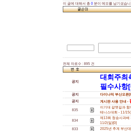
이 글에 대해서 총
0
분이 메모를 남기셨습니
전체 자료수 : 895 건
대회주최
공지
필수사항[
공지
다이나믹 부산오픈[0
공지
게시판 사용 안내 -
이기대 갈맷길과 함
835
테니스대회 - 11/15(
제13회 청송사과배 전
834
11/2(일)[0]
2025년 추계 부산대 오
833