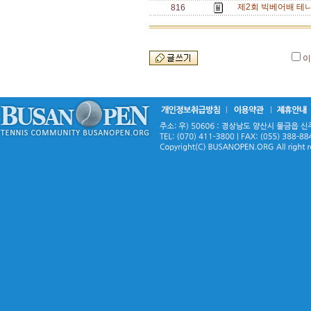
제2회 빅베어배 테니스
816