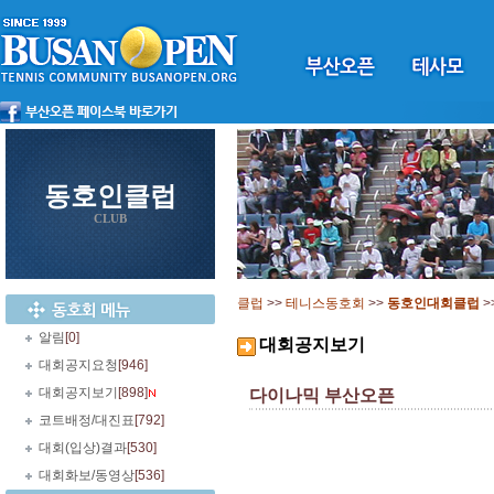
동호인클럽
CLUB
클럽
>>
테니스동호회
>>
동호인대회클럽
>
알림
[0]
대회공지보기
대회공지요청
[946]
대회공지보기
[898]
다이나믹 부산오픈
코트배정/대진표
[792]
대회(입상)결과
[530]
대회화보/동영상
[536]