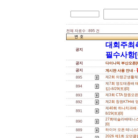
전체 자료수 : 895 건
대회주최
공지
필수사항[
공지
다이나믹 부산오픈[0
공지
게시판 사용 안내 -
제2회 의령군생활체육
895
제7회 영도태종배 
894
킹)-8/29(토)[0]
제3회 CTA 창원오픈테
893
제2회 창원KTH배 영
892
제40회 하나치과배
891
8/29(토)[0]
27회테슬라배테니스대
890
[0]
하이어 오픈 테니스대
889
2026 제1회 모던클