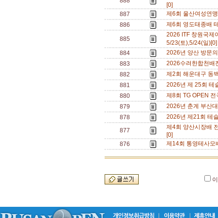
888
[0]
제6회 울산여성연맹 테
887
제6회 영도태종배 테니
886
2026 ITF 창원
885
5/23(토),5/24(일)[0
2026년 양산 방문의
884
2026수려한합천배전국
883
제2회 해운대구 동백섬
882
2026년 제 25회 테
881
제8회 TG OPEN 전
880
2026년 춘계 부산대 오
879
2026년 제21회 테
878
제4회 양산시장배 전국 
877
[0]
제14회 통영테사모배 
876