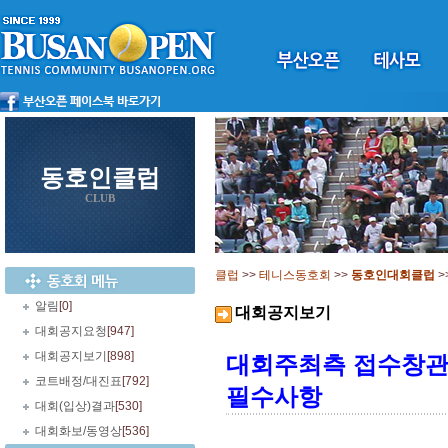
동호인클럽
CLUB
클럽
>>
테니스동호회
>>
동호인대회클럽
>
알림
[0]
대회공지보기
대회공지요청
[947]
대회공지보기
[898]
대회주최측 접수창
코트배정/대진표
[792]
필수사항
대회(입상)결과
[530]
대회화보/동영상
[536]