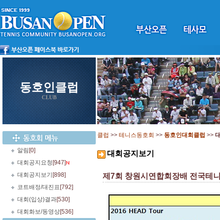
동호인클럽
CLUB
클럽
>>
테니스동호회
>>
동호인대회클럽
>>
알림
[0]
대회공지보기
대회공지요청
[947]
대회공지보기
[898]
제7회 창원시연합회장배 전국테니스 
코트배정/대진표
[792]
대회(입상)결과
[530]
대회화보/동영상
[536]