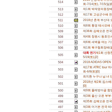
514
회-7/14(토), 7/15(일)
제1회 박재영의원장배 
513
제17회 고성군수배 전국테
512
2018년 춘계 부산대 
511
제8회 통영 테사모배 전
510
제36회 김해오픈 전국신
509
제4회 창원시 동호인사랑
508
제6회 새벽을 여는 기장 
507
제1회 북구협회장배(울산
506
대회 연기
제1회 산청
505
5/19(토),[2]
2018 ADIDAS OP
504
제17회 ATRC tou
503
회-6/9(토)[0]
최치환 누구나 남.녀 단
502
2018년 제2회 킴스배전국
501
[0]
제9회 물레방아골 함양
500
제3회 울산 오픈 부부 테
499
제35회 김해오픈 전국신
498
제3회 머거본 전국 테니스 
497