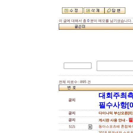
이 글에 대해서 총
0
분이 메모를 남기셨습니다.
전체 자료수 : 895 건
대회주최측
공지
필수사항[0
공지
다이나믹 부산오픈[0]
필
공지
게시판 사용 안내 -
동아스포츠배 혼합복식 A
515
2018 문경새재 스포