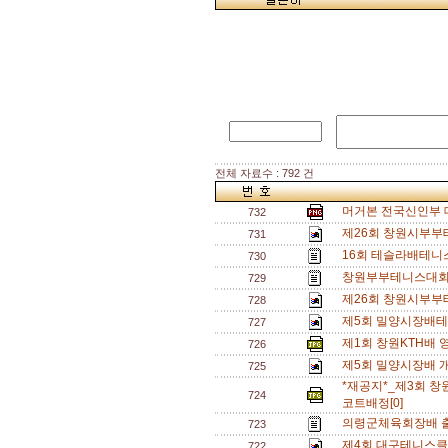
전체 자료수 : 792 건
머거본 전국신인부 대
732
제26회 창원시부부
731
16회 테슬라배테니
730
창원부부테니스대회 
729
제26회 창원시부부
728
제5회 밀양시장배테
727
제1회 창원KTH배
726
제5회 밀양시장배 개
725
*재공지*_제3회 
724
코트배정[0]
의령군체육회장배 출
723
제4회 대구테니스클
722