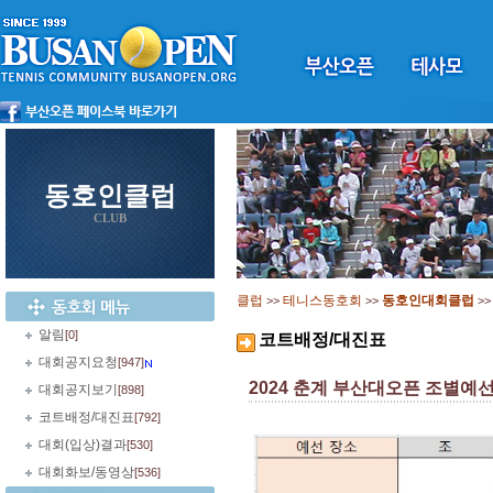
동호인클럽
CLUB
클럽
테니스동호회
동호인대회클럽
>>
>>
>
알림
[0]
코트배정/대진표
대회공지요청
[947]
2024 춘계 부산대오픈 조별예
대회공지보기
[898]
코트배정/대진표
[792]
대회(입상)결과
[530]
대회화보/동영상
[536]