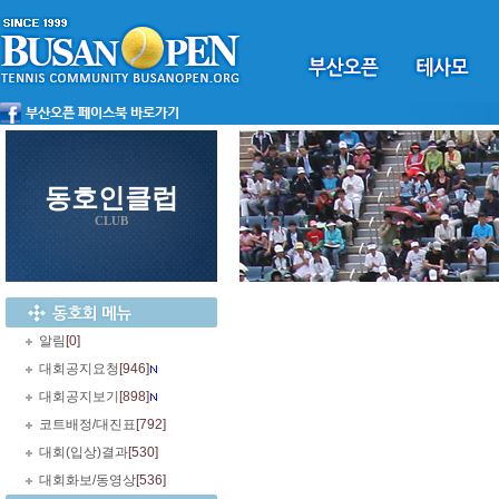
동호인클럽
CLUB
알림
[0]
대회공지요청
[946]
대회공지보기
[898]
코트배정/대진표
[792]
대회(입상)결과
[530]
대회화보/동영상
[536]