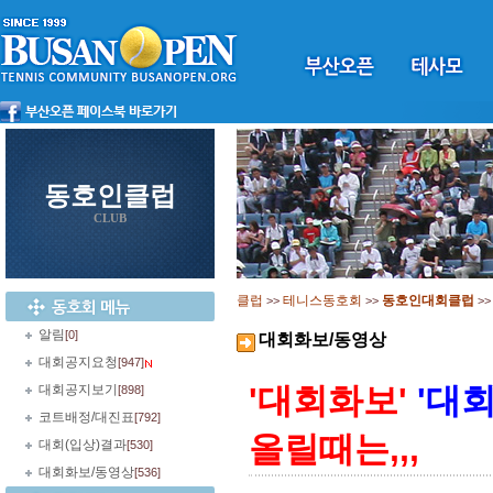
동호인클럽
CLUB
클럽
테니스동호회
동호인대회클럽
>>
>>
>
알림
[0]
대회화보/동영상
대회공지요청
[947]
'대회화보'
'대
대회공지보기
[898]
코트배정/대진표
[792]
올릴때는,,,
대회(입상)결과
[530]
대회화보/동영상
[536]