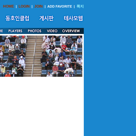
HOME
LOGIN
JOIN
쪽지
|
|
|
ADD FAVORITE
|