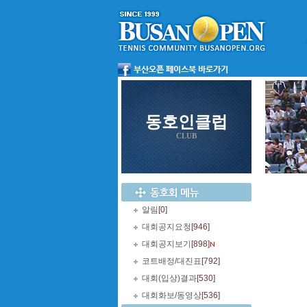
동호인클럽
CLUB
알림
[0]
대회공지요청
[946]
대회공지보기
[898]
코트배정/대진표
[792]
대회(입상)결과
[530]
대회화보/동영상
[536]