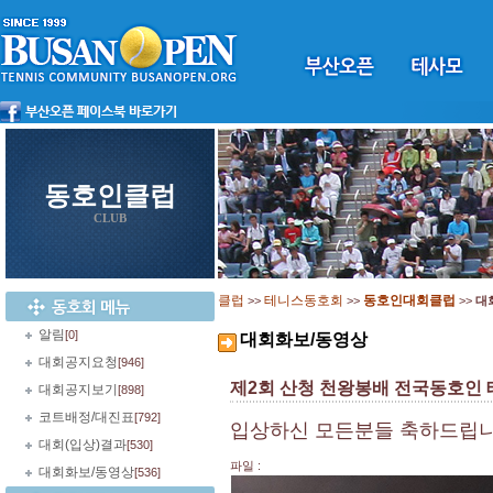
동호인클럽
CLUB
클럽
테니스동호회
동호인대회클럽
>>
>>
>>
대
알림
[0]
대회화보/동영상
대회공지요청
[946]
제2회 산청 천왕봉배 전국동호인
대회공지보기
[898]
코트배정/대진표
[792]
입상하신 모든분들 축하드립니다
대회(입상)결과
[530]
파일 :
대회화보/동영상
[536]