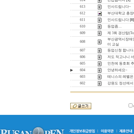
614
반갑습니다
[1]
613
인사드립니다~
612
부산대학교 총장
611
인사드립니다
[8]
610
등업좀....
609
제 3회 경산탑(T
부산광역시장애
608
미 교실
607
등업신청 합니다
606
저도 적고나니 
605
인천에 동호회 추
▶
604
안녕하세요~
603
테니스의 레벨은
602
강원도 정선에서 