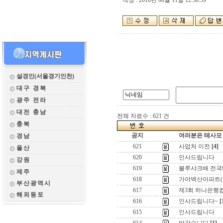
작성 : 2010년 08월 11일 12:58:59
설경인(서울경기인천)
대구 경북
광주 전라
대전 충남
전체 자료수 : 621 건
충북
공지
여러분은 테사모 
경남
621
사업처 이전
[4]
울산
620
인사드립니다
강원
619
블루샤크배 전국
제주
618
가야벽산아파트(
부산광역시
617
제3회 하나은행컵
해외동포
616
인사드립니다~
[
615
인사드립니다