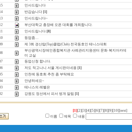
15
인사드립니다
14
반갑습니다
[1]
13
인사드립니다~
12
부산대학교 총장배 오픈 대회를 개최합니다.
11
인사드립니다
[8]
10
등업좀....
09
제 3회 경산탑(Top)클럽(Club) 전국동호인 테니스대회
부산광역시장애인종합복지관 사례관리지원센터 문화·복지아카데
08
미 교실
07
등업신청 합니다.
06
저도 적고나니 서울 게시판이네용
[1]
05
인천에 동호회 추천 좀 부탁해요
04
안녕하세요~
03
테니스의 레벨은
02
강원도 정선에서 피서 벙개 알림
[1]
[1]
[2]
[3]
[4]
[5]
[6]
[7]
[8]
[9]
[10]
[next]
이름
제목
내용