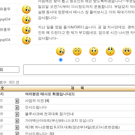
아침에는 찾아 뵙고 원포인트 레슨 받도록하겠습니다^^추운날
일요일 오전7시부터 11시정도까지 운동합니다. 부담갖지 마
유총무
실땐 동서대 정문에서 테니스 장 물어보시고 거의 꼭대기까지
감사합니다~
psp634
지난 일욜 정말 즐거&#50911;습니다. 공 잘 치시던데요. 
유총무
인트 해 드린다고 한 제가 부끄럽네요. 앞으로 시간 나시면 자
감사합니다~
psp634
수 : 621 건
지
여러분은 테사모 회원입니다[1]
21
사업처 이전
[4]
20
인사드립니다
19
블루샤크배 전국대회 참가안내
18
가야벽산아파트(부산)테니스코치 모십니다
17
제3회 하나은행컵 KATA 대회(장년부14일(토)13시로변경됨)
16
인사드립니다~
[1]