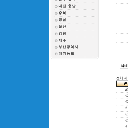
대전 충남
충북
경남
울산
강원
제주
부산광역시
해외동포
전체 자료
공
6
6
6
6
6
6