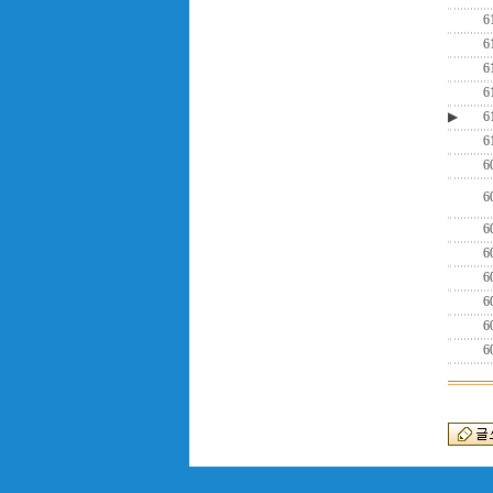
6
6
6
6
▶
6
6
6
6
6
6
6
6
6
6