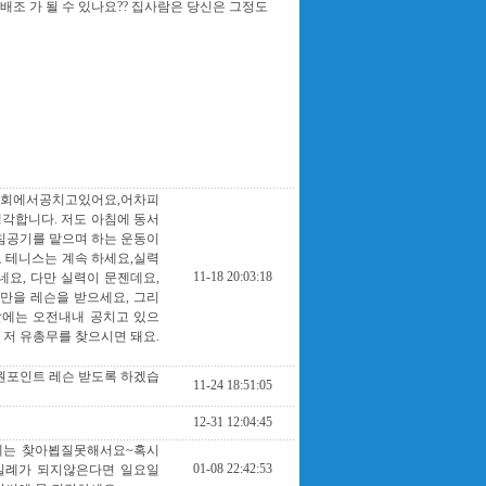
배조 가 될 수 있나요?? 집사람은 당신은 그정도
기회에서공치고있어요,어차피
각합니다. 저도 아침에 동서
침공기를 맡으며 하는 운동이
 테니스는 계속 하세요,실력
11-18 20:03:18
네요, 다만 실력이 문젠데요,
분만을 레슨을 받으세요, 그리
말에는 오전내내 공치고 있으
 저 유총무를 찾으시면 돼요.
 원포인트 레슨 받도록 하겠습
11-24 18:51:05
12-31 12:04:45
에는 찾아뵙질못해서요~혹시
01-08 22:42:53
실례가 되지않은다면 일요일