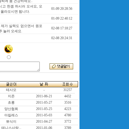
씨에 몸 건강하세요..
시고 한겜 하시러 오셔요, 오
01-09 20:28:56
 올라오시면 됩니다.
01-09 22:40:12
괜히 제가 실력도 없으면서 원포
02-08 17:18:27
주 놀러 오세요.
02-08 20:24:31
테사모
-
31257
지존
2011-06-21
4432
초롱
2011-05-27
3516
양산협회
2011-05-25
4223
아킬레스
2011-05-03
4780
뽀식이
2011-04-27
3772
테니스사랑...
2011-01-06
3789