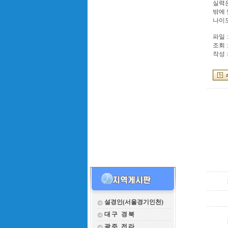
실력은
밖에
나이도
파일 :
조회 :
작성 :
설경인(서울경기인천)
대구 경북
광주 전라