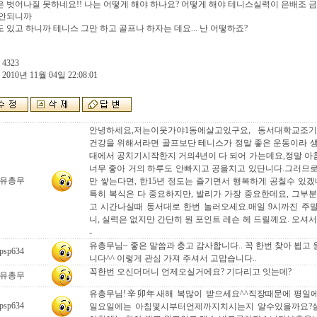
 벗어나질 못하네요!! 나는 어떻게 해야 하나요? 어떻게 해야 테니스실력이 은배조 금
 안되니까
 있고 하니까 테니스 그만 하고 골프나 하자는 데요... 난 어떻하죠?
 4323
 2010년 11월 04일 22:08:01
안녕하세요,저는이웃가야1동에살고있구요, 동서대학교조
건강을 위해서라면 골프보단 테니스가 정말 좋은 운동이라 생
대에서 공치기시작한지 거의4년이 다 되어 가는데요,정말 아
너무 좋아 거의 하루도 안빠지고 공을치고 있단니다.그러므로
유총무
만 쌓는다면, 한15년 정도는 즐기면서 행복하게 공칠수 있겠
특히 복식은 다 중요하지만, 발리가 가장 중요한데요, 그부
고 시간나실때 동서대로 한번 놀러오세요.매일 9시까진 주
니, 실력은 없지만 간단히 원 포인트 레슨 헤 드릴께요. 오셔서
-
유총무님~ 좋은 말씀과 충고 감사합니다.. 꼭 한번 찾아 뵙고
psp634
니다^^ 이렇게 관심 가져 주셔서 고맙습니다..
꼭한번 오신더더니 언제오실거에요? 기다리고 잇는데?
유총무
유총무님!辛卯年새해 복많이 받으세요^^직장때문에 평일
psp634
일요일에는 아침몇시부터언제까지치시는지 알수있을까요?