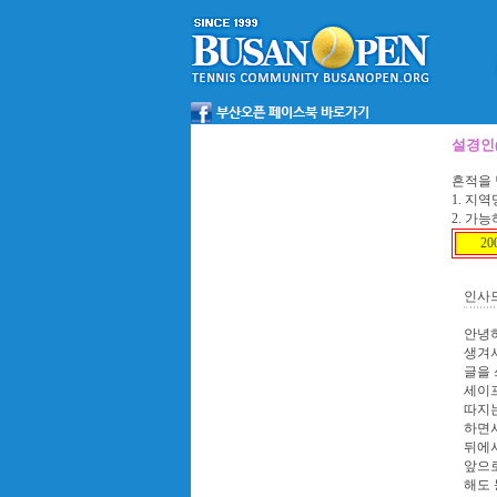
설경인(
흔적을 
1. 지
2. 가
2
인사
안녕하
생겨
글을 
세이
따지는
하면서
뒤에서
앞으로
해도