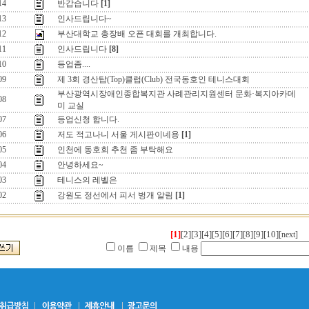
14
반갑습니다
[1]
13
인사드립니다~
12
부산대학교 총장배 오픈 대회를 개최합니다.
11
인사드립니다
[8]
10
등업좀....
09
제 3회 경산탑(Top)클럽(Club) 전국동호인 테니스대회
부산광역시장애인종합복지관 사례관리지원센터 문화·복지아카데
08
미 교실
07
등업신청 합니다.
06
저도 적고나니 서울 게시판이네용
[1]
05
인천에 동호회 추천 좀 부탁해요
04
안녕하세요~
03
테니스의 레벨은
02
강원도 정선에서 피서 벙개 알림
[1]
[1]
[2]
[3]
[4]
[5]
[6]
[7]
[8]
[9]
[10]
[next]
이름
제목
내용