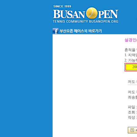
설경인(
흔적을 
1. 지
2. 가
2
저도
저도
죄송
파일 :
조회 :
작성 :