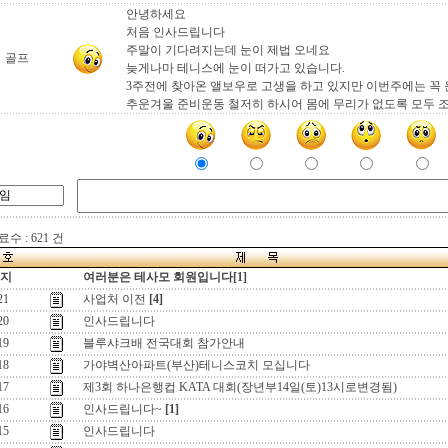
안녕하세요
처음 인사드립니다
주말이 기다려지는데 눈이 제법 오네요
골프
늦게나마 테니스에 눈이 떠가고 있습니다.
3주전에 찾아온 앨보우로 고생을 하고 있지만 이번주에는 꼭
추운겨울 준비운동 철저히 하시어 몸에 무리가 없도록 모두 
수 : 621 건
지
여러분은 테사모 회원입니다[1]
21
사업처 이전
[4]
20
인사드립니다
19
블루샤크배 전국대회 참가안내
18
가야벽산아파트(부산)테니스코치 모십니다
17
제3회 하나은행컵 KATA 대회(장년부14일(토)13시로변경됨)
16
인사드립니다~
[1]
15
인사드립니다