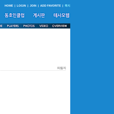
HOME
|
LOGIN
|
JOIN
|
ADD FAVORITE
|
쪽지
의림지