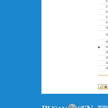
6
6
6
6
6
6
6
6
▶
6
6
6
6
6