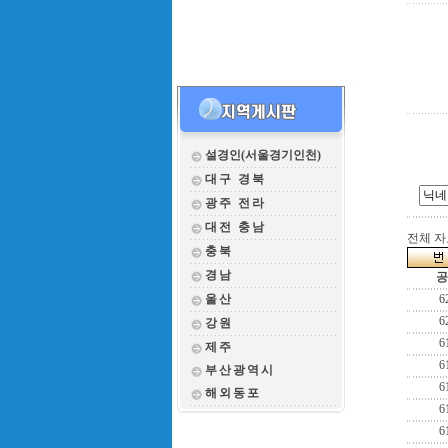
설경인(서울경기인천)
대구 경북
광주 전라
대전 충남
전체 자료
충북
경남
공
울산
6
6
강원
6
제주
6
부산광역시
6
해외동포
6
6