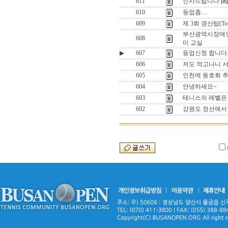
611
인사드립니다
[8]
610
등업좀....
609
제 3회 경산탑(T
부산광역시장애
608
미 교실
▶
607
등업신청 합니다
606
저도 적고나니 
605
인천에 동호회 추
604
안녕하세요~
603
테니스의 레벨은
602
강원도 정선에서 