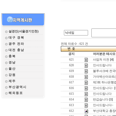
설경인(서울경기인천)
대구 경북
광주 전라
전체 자료수 : 621 건
대전 충남
공지
여러분은 테사모 
충북
621
사업처 이전
[4]
경남
620
인사드립니다
울산
619
블루샤크배 전국
강원
618
가야벽산아파트(
제주
617
제3회 하나은행컵
부산광역시
616
인사드립니다~
[
해외동포
615
인사드립니다
614
반갑습니다
[1]
613
인사드립니다~
612
부산대학교 총장