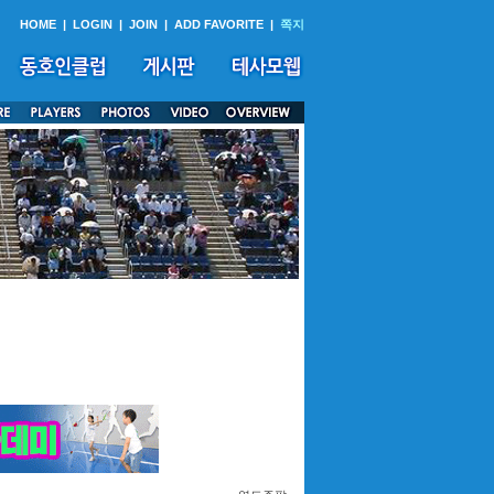
HOME
|
LOGIN
|
JOIN
|
ADD FAVORITE
|
쪽지