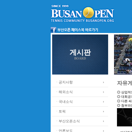
게시판
BOARD
ㆍ공지사항
자유
ㆍ해외소식
◎ 상업적
◎ 대회공
◎ 다른 
ㆍ국내소식
◎ 첨부파
ㆍ토픽
ㆍ부산오픈소식
ㆍ언론보도