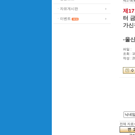
제17회
ㆍ자유게시판
제1
터 
ㆍ이벤트
가신
-울
파일 :
조회 : 1
작성 : 2
전체 자료수 