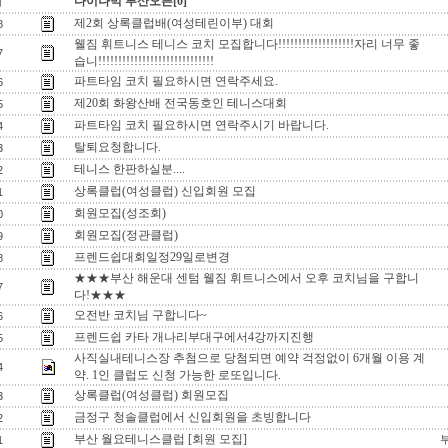
다이나믹 부산오픈[0]
지
제2회 상록클럽배(여성테린이부) 대회
8
웰짐 휘트니스 테니스 코치 모집합니다!!!!!!!!!!!!!!!!!!!자리 너무 좋
7
습니!!!!!!!!!!!!!!!!!!!!!!!!!!!!!
파트타임 코치 필요하시면 연락주세요.
6
제20회 화왕산배 전국동호인 테니스대회
5
파트타임 코치 필요하시면 연락주시기 바랍니다.
4
탈퇴요청합니다.
3
테니스 한판하실분....
2
상록클럽(여성클럽) 신입회원 모집
1
회원모집(성조회)
0
회원모집(정관클럽)
9
프렌드쉽대회일정29일로변경
8
★★★부산 해운대 센텀 웰짐 휘트니스에서 오후 코치님을 구합니
7
다!★★★
오전반 코치님 구합니다~
6
프렌드쉽 카타 개나리부대구에서4강까지진행
5
사직실내테니스장 추첨으로 당첨되면 예약 걱정없이 6개월 이용 계
4
약. 1인 클럽도 신청 가능한 로또입니다.
상록클럽(여성클럽) 회원모집
3
금정구 청솔클럽에서 신입회원을 초빙합니다
2
부산 월요테니스클럽 [회원 모집]
1