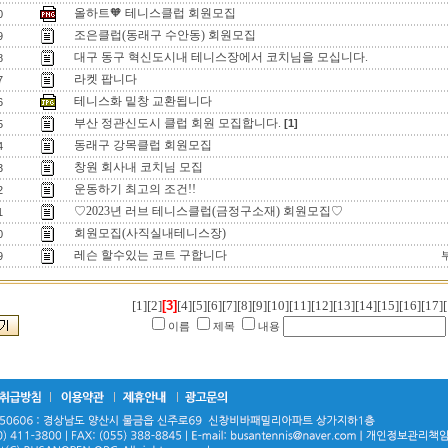
올하트🧡 테니스클럽 회원모집
0
조은클럽(동래구 수안동) 회원모집
9
대구 동구 혁신도시내 테니스장에서 코치님을 모십니다.
8
라켓 팝니다
7
테니스화 밑창 교환됩니다
6
부산 정관신도시 클럽 회원 모집합니다.
[1]
5
동래구 강목클럽 회원모집
4
창원 회사내 코치님 모집
3
운동하기 최고의 조건!!
2
♡2023년 러브 테니스클럽(금정구소재) 회원모집♡
1
회원모집(사직실내테니스장)
0
레슨 할수있는 코트 구합니다
9
[1]
[2]
[3]
[4]
[5]
[6]
[7]
[8]
[9]
[10]
[11]
[12]
[13]
[14]
[15]
[16]
[17]
[
이름
제목
내용