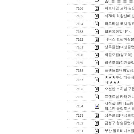
습니!!!!!!!!!!!!!!!!!!!
파트타임 코치 필
7166
제20회 화왕산배
7165
파트타임 코치 필
7164
탈퇴요청합니다.
7163
테니스 한판하실분..
7162
상록클럽(여성클럽
7161
회원모집(성조회)
7160
회원모집(정관클럽
7159
프렌드쉽대회일정
7158
★★★부산 해운대
7157
다!★★★
오전반 코치님 구
7156
프렌드쉽 카타 
7155
사직실내테니스장 
7154
약. 1인 클럽도 
상록클럽(여성클럽
7153
금정구 청솔클럽에
7152
부산 월요테니스클럽
7151