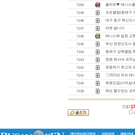
올하트🧡 테니스
7150
조은클럽(동래구 
7149
대구 동구 혁신도
7148
라켓 팝니다
7147
테니스화 밑창 교
7146
부산 정관신도시 
7145
동래구 강목클럽 
7144
창원 회사내 코치
7143
운동하기 최고의 조
7142
♡2023년 러브 
7141
회원모집(사직실내
7140
레슨 할수있는 코
7139
[1]
[2]
[3