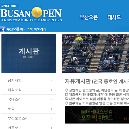
게시판
BOARD
ㆍ공지사항
자유게시판
(전국 동호인 게시
ㆍ해외소식
◎ 상업적인 광고성의 글, 비난성의 글, 미풍
◎ 대회공지(안내/결과/사진)에 관한 글은 삭
◎ 다른 싸이트로 직접 이동을 유도하는 링크
ㆍ국내소식
◎ 첨부파일의 파일명은 영문 또는 숫자로 하
ㆍ토픽
ㆍ부산오픈소식
ㆍ언론보도