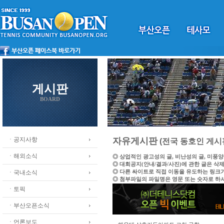
게시판
BOARD
ㆍ공지사항
자유게시판
(전국 동호인 게시
ㆍ해외소식
◎ 상업적인 광고성의 글, 비난성의 글, 미풍
◎ 대회공지(안내/결과/사진)에 관한 글은 삭
◎ 다른 싸이트로 직접 이동을 유도하는 링크
ㆍ국내소식
◎ 첨부파일의 파일명은 영문 또는 숫자로 하
ㆍ토픽
ㆍ부산오픈소식
ㆍ언론보도