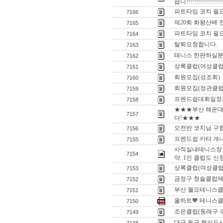
습니!!!!!!!!!!!!!!!!!!!
파트타임 코치 필
7166
제20회 화왕산배
7165
파트타임 코치 필
7164
탈퇴요청합니다.
7163
테니스 한판하실분..
7162
상록클럽(여성클럽
7161
회원모집(성조회)
7160
회원모집(정관클럽
7159
프렌드쉽대회일정
7158
★★★부산 해운대
7157
다!★★★
오전반 코치님 구
7156
프렌드쉽 카타 
7155
사직실내테니스장 
7154
약. 1인 클럽도 
상록클럽(여성클럽
7153
금정구 청솔클럽에
7152
부산 월요테니스클럽
7151
올하트🧡 테니스
7150
조은클럽(동래구 
7149
대구 동구 혁신도