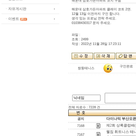
해운대 삼호가든아파트 코치 구함
ㆍ자유게시판
해운대 삼호가든아파트 클레이 코트 2면.
12월 13일 이전까지 구인 합니다.
생각 있는 프로님 연락 주세요.
ㆍ이벤트
01038430317 문자 주세요.
파일 :
조회 : 2499
작성 : 2022년 11월 28일 17:23:11
구인완료
쌍둥테니스
전체 자료수 : 7228 건
다이나믹 부산오픈[
공지
제2회 상록클럽배
7168
웰짐 휘트니스 테니스 코
7167