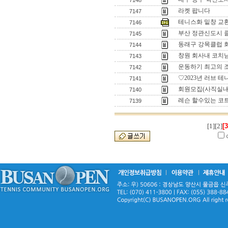
7148
라켓 팝니다
7147
테니스화 밑창 교
7146
부산 정관신도시 
7145
동래구 강목클럽 
7144
창원 회사내 코치
7143
운동하기 최고의 조
7142
♡2023년 러브 
7141
회원모집(사직실내
7140
레슨 할수있는 코
7139
[1]
[2]
[3