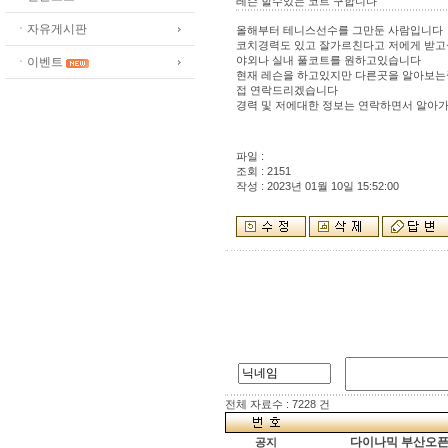
레슨 할수있는 코트 구합니다
ㆍ자유게시판
올해부터 테니스선수를 그만둔 사람입니다
코치경력도 있고 잘가르친다고 저에게 받고
야외나 실내 풀코트를 원하고있습니다
ㆍ이벤트
현재 레슨을 하고있지만 다른곳을 알아보는중
접 연락드리겠습니다
경력 및 저에대한 정보는 연락하면서 알아
파일 :
조회 : 2151
작성 : 2023년 01월 10일 15:52:00
전체 자료수 : 7228 건
다이나믹 부산오픈[
공지