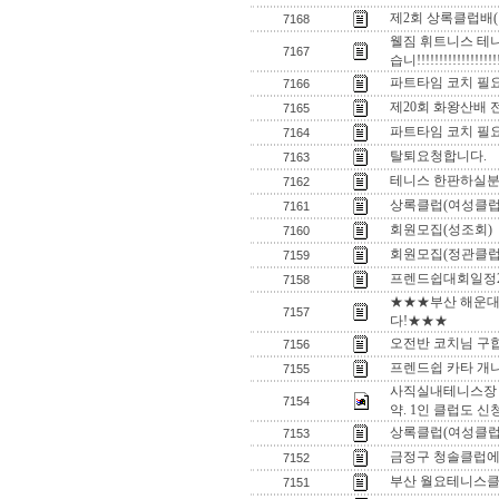
제2회 상록클럽배
7168
웰짐 휘트니스 테니스 코
7167
습니!!!!!!!!!!!!!!!!!!!
파트타임 코치 필
7166
제20회 화왕산배
7165
파트타임 코치 필
7164
탈퇴요청합니다.
7163
테니스 한판하실분..
7162
상록클럽(여성클럽
7161
회원모집(성조회)
7160
회원모집(정관클럽
7159
프렌드쉽대회일정
7158
★★★부산 해운대
7157
다!★★★
오전반 코치님 구
7156
프렌드쉽 카타 
7155
사직실내테니스장 
7154
약. 1인 클럽도 
상록클럽(여성클럽
7153
금정구 청솔클럽에
7152
부산 월요테니스클럽
7151