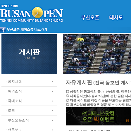
게시판
BOARD
ㆍ공지사항
자유게시판
(전국 동호인 게시
ㆍ해외소식
◎ 상업적인 광고성의 글, 비난성의 글, 미풍
◎ 대회공지(안내/결과/사진)에 관한 글은 삭
◎ 다른 싸이트로 직접 이동을 유도하는 링크
ㆍ국내소식
◎ 첨부파일의 파일명은 영문 또는 숫자로 하
ㆍ토픽
ㆍ부산오픈소식
ㆍ언론보도