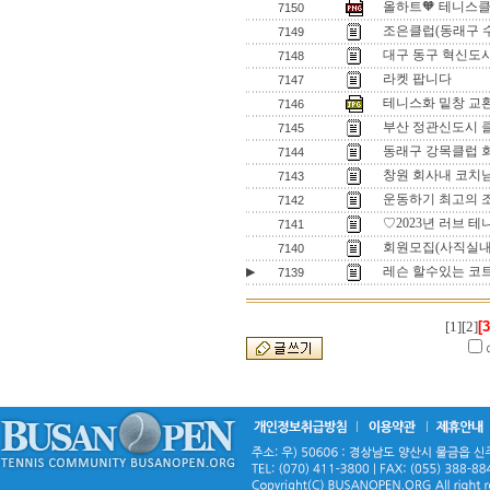
올하트🧡 테니스
7150
조은클럽(동래구 
7149
대구 동구 혁신도
7148
라켓 팝니다
7147
테니스화 밑창 교
7146
부산 정관신도시 
7145
동래구 강목클럽 
7144
창원 회사내 코치
7143
운동하기 최고의 조
7142
♡2023년 러브 
7141
회원모집(사직실내
7140
레슨 할수있는 코
▶
7139
[1]
[2]
[3