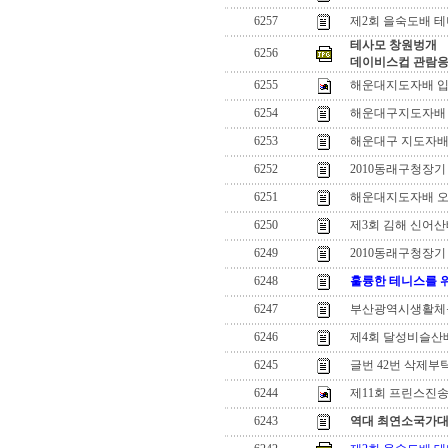
6257
제2회 을숙도배 
테사모 창원벙개
6256
데이비스컵 관람
6255
해운대지도자배 입
6254
해운대구지도자배
6253
해운대구 지도자배
6252
2010동래구청장
6251
해운대지도자배 오
6250
제3회 김해 신어산
6249
2010동래구청장
6248
훌륭한 테니스를 
6247
부산광역시생활체
6246
제4회 달성비슬산
6245
글번 42번 삭제부
6244
제11회 프린스진
6243
역대 최연소국가대