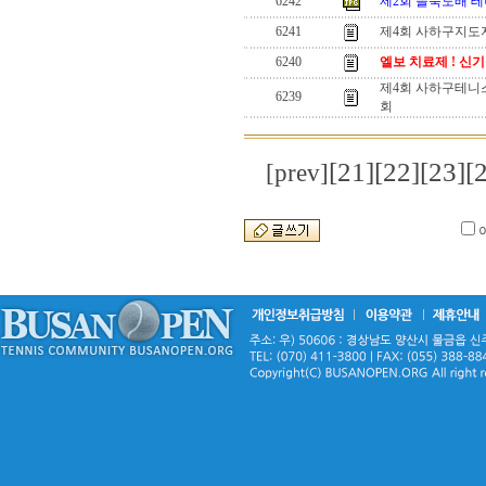
6242
제2회 을숙도배 테
6241
제4회 사하구지도
6240
엘보 치료제 ! 신기
제4회 사하구테니
6239
회
[21]
[22]
[23]
[
[prev]