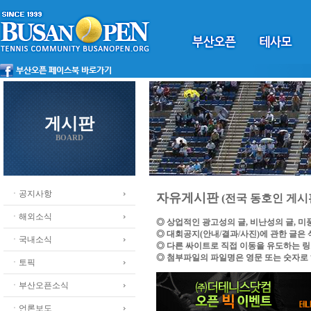
게시판
BOARD
ㆍ공지사항
자유게시판
(전국 동호인 게시
ㆍ해외소식
◎ 상업적인 광고성의 글, 비난성의 글, 
◎ 대회공지(안내/결과/사진)에 관한 글은
ㆍ국내소식
◎ 다른 싸이트로 직접 이동을 유도하는 
◎ 첨부파일의 파일명은 영문 또는 숫자로
ㆍ토픽
ㆍ부산오픈소식
ㆍ언론보도