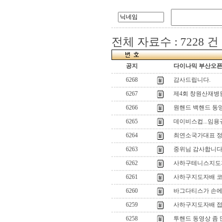
전체 자료수 : 7228 건
공지
다이나믹 부산오픈[
6268
감사드립니다.
6267
제4회 창원산재병
6266
원핸드 백핸드 동영
6265
데이비스컵...임용규
6264
최연소국가대표 정
6263
중위님 감사합니다..
6262
사하구테니스지도
6261
사하구지도자배 
6260
바그다티스가 손에 
6259
사하구지도자배 접
6258
투핸드 동영상 좀 