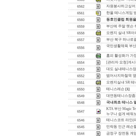
자원봉사하고싶어
6562
한울 테니스게임 방식 
6561
동호인클럽 회원을
6560
부산에 주말 렛슨 
6559
오렌지 실내 SR아카
6558
부산 북구 하나로
6557
국민생활체육 부산
6556
홈피 활성화가 가장
6555
[관리자 요청]게시
6554
대도 실내테니스장
6553
범어사지하철역 옆
6552
오렌지실내 SR 테
6551
테니스레슨
[1]
6550
대연동테니스장좀
6549
국내최초 테니스 
6548
KTA 부산 Magic Ten
6547
누구나 쉽게 배워
테니스코트 라인(
6546
민락동 인근 레슨
6545
금정구 장전동 
6544