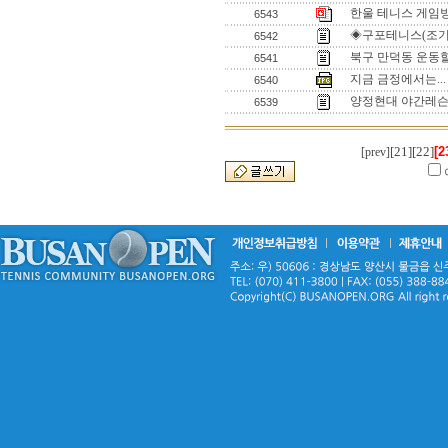
한울 테니스 게임방
6543
◈구포테니스(조기
6542
북구 만덕동 운동
6541
지금 금정에서는...
6540
양정현대 야간레
6539
[21]
[22]
[2
[prev]