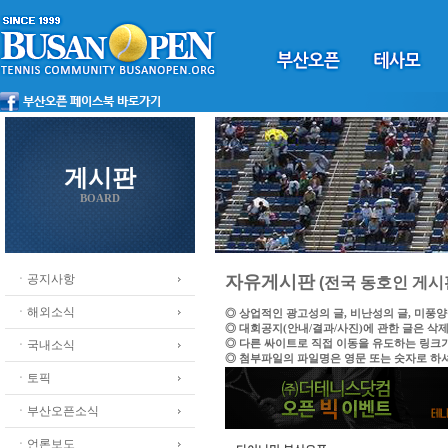
게시판
BOARD
ㆍ공지사항
자유게시판
(전국 동호인 게시
ㆍ해외소식
◎ 상업적인 광고성의 글, 비난성의 글, 미풍
◎ 대회공지(안내/결과/사진)에 관한 글은 삭
◎ 다른 싸이트로 직접 이동을 유도하는 링크
ㆍ국내소식
◎ 첨부파일의 파일명은 영문 또는 숫자로 하
ㆍ토픽
ㆍ부산오픈소식
ㆍ언론보도