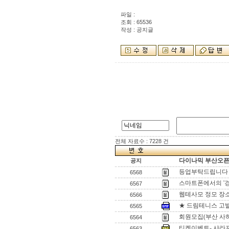
파일 :
조회 : 65536
작성 : 공지글
전체 자료수 : 7228 건
다이나믹 부산오픈[
공지
등업부탁드립니다
6568
스마트폰에서의 '
6567
웹테사모 정모 장소
6566
★ 드림테니스 고발
6565
회원모집(부산 사
6564
티켓이벤트- 샤라포
6563