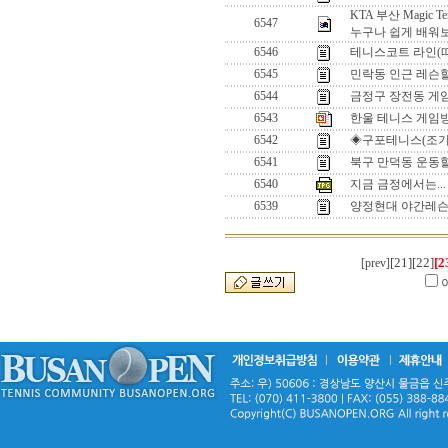
KTA 부산 Magic Ten
6547
누구나 쉽게 배워
6546
테니스코트 라인(
6545
민락동 인근 레슨
6544
금정구 장전동 
6543
한울 테니스 게임방
6542
◈구포테니스(조기
6541
북구 만덕동 운동
6540
지금 금정에서는...
6539
양정현대 야간레
[21]
[22]
[2
[prev]