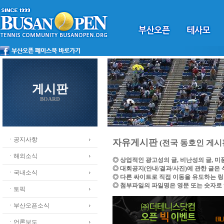
게시판
BOARD
ㆍ공지사항
자유게시판
(전국 동호인 게시
ㆍ해외소식
◎ 상업적인 광고성의 글, 비난성의 글, 
◎ 대회공지(안내/결과/사진)에 관한 글은
ㆍ국내소식
◎ 다른 싸이트로 직접 이동을 유도하는 
◎ 첨부파일의 파일명은 영문 또는 숫자로
ㆍ토픽
ㆍ부산오픈소식
ㆍ언론보도