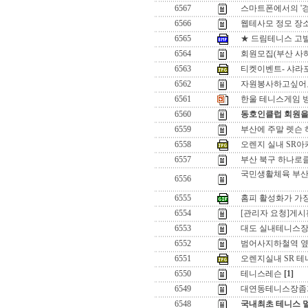
6567
스마트폰에서의 '
6566
웹테사모 정모 장소
6565
★ 드림테니스 고발
6564
회원모집(부산 사
6563
티켓이벤트- 샤라포
6562
자원봉사하고싶어
6561
한울 테니스게임 방식 
6560
동호인클럽 회원을
6559
부산에 주말 렛슨 
6558
오렌지 실내 SR아카
6557
부산 북구 하나로
국민생활체육 부산
6556
6555
홈피 활성화가 가장
6554
[관리자 요청]게시
6553
대도 실내테니스장
6552
범어사지하철역 옆
6551
오렌지실내 SR 테
6550
테니스레슨
[1]
6549
대연동테니스장좀
6548
국내최초 테니스 