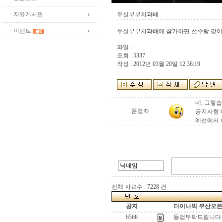
ㆍ자유게시판
두실부부치과배
ㆍ이벤트
두실부부치과배에 참가하면 선수랑 같이 
파일 :
조회 : 5337
작성 : 2012년 03월 20일 12:38:19
네, 그렇습
운영자
공지사항 
예선에서 
전체 자료수 : 7228 건
공지
다이나믹 부산오픈[
6568
등업부탁드립니다