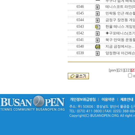
누구나 쉽게 배워
6546
테니스코트 라인(
6545
민락동 인근 레슨
6544
금정구 장전동 
6543
한울 테니스 게임방
6542
◈구포테니스(조기
6541
북구 만덕동 운동
6540
지금 금정에서는...
6539
양정현대 야간레
[21]
[22]
[2
[prev]