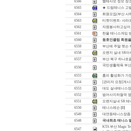
6566
웹테사모 정모 장소
6565
★ 드림테니스 고발
6564
회원모집(부산 사
6563
티켓이벤트- 샤라포
6562
자원봉사하고싶어
6561
한울 테니스게임 방식 
6560
동호인클럽 회원을
6559
부산에 주말 렛슨 
6558
오렌지 실내 SR아카
6557
부산 북구 하나로
국민생활체육 부산
6556
6555
홈피 활성화가 가장
6554
[관리자 요청]게시
6553
대도 실내테니스장
6552
범어사지하철역 옆
6551
오렌지실내 SR 테
6550
테니스레슨
[1]
6549
대연동테니스장좀
6548
국내최초 테니스 
KTA 부산 Magic Ten
6547