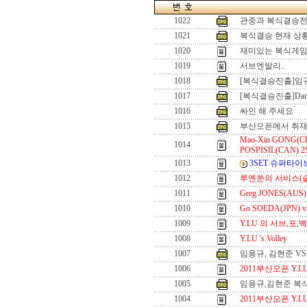
1022
관중과 복식결승
1021
복식결승 현재 상
1020
재미있는 복식게
1019
서브엔발리..
1018
[복식결승진출]임
1017
[복식결승진출]Dan
1016
싸인 해 주세요
1015
부산오픈에서 취재
Mao-Xin GONG(CHN
1014
POSPISIL(CAN) 
1013
3SET 슈퍼타
1012
루엔쑨의 서비스(
1011
Greg JONES(AU
1010
Go SOEDA(JPN) vs
1009
Y.LU 의 서브,포
1008
Y.LU 's Volley
1007
임용규, 김현준 V
1006
2011부산오픈 Y.LU
1005
임용규,김현준 복
1004
2011부산오픈 Y.LU