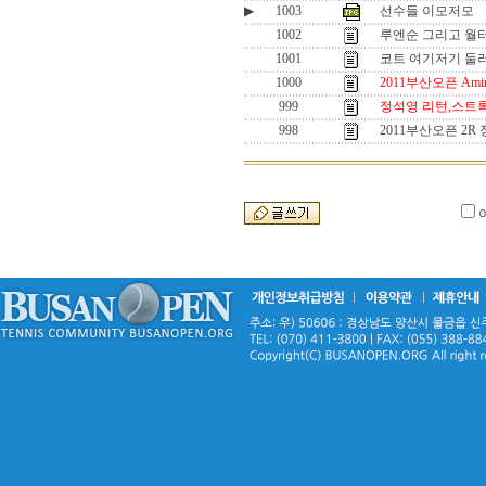
▶
1003
선수들 이모저모
1002
루엔순 그리고 월터
1001
코트 여기저기 둘러
1000
2011부산오픈 Ami
999
정석영 리턴,스트록
998
2011부산오픈 2R 