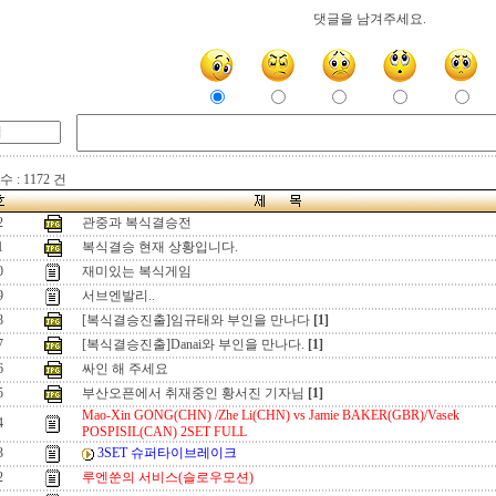
댓글을 남겨주세요.
 : 1172 건
2
관중과 복식결승전
1
복식결승 현재 상황입니다.
0
재미있는 복식게임
9
서브엔발리..
8
[복식결승진출]임규태와 부인을 만나다
[1]
7
[복식결승진출]Danai와 부인을 만나다.
[1]
6
싸인 해 주세요
5
부산오픈에서 취재중인 황서진 기자님
[1]
Mao-Xin GONG(CHN) /Zhe Li(CHN) vs Jamie BAKER(GBR)/Vasek
4
POSPISIL(CAN) 2SET FULL
3
3SET 슈퍼타이브레이크
2
루엔쑨의 서비스(슬로우모션)