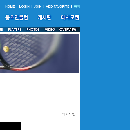
HOME
|
LOGIN
|
JOIN
|
ADD FAVORITE
|
쪽지
L
해피사랑