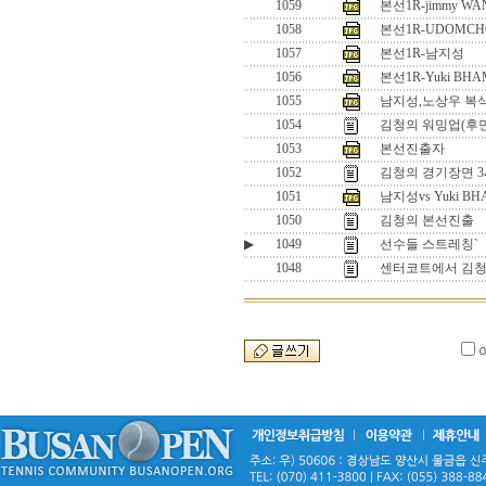
1059
본선1R-jimmy WA
1058
본선1R-UDOMCH
1057
본선1R-남지성
1056
본선1R-Yuki BHAM
1055
남지성,노상우 복
1054
김청의 워밍업(후
1053
본선진출자
1052
김청의 경기장면 
1051
남지성vs Yuki BH
1050
김청의 본선진출
▶
1049
선수들 스트레칭`
1048
센터코트에서 김청