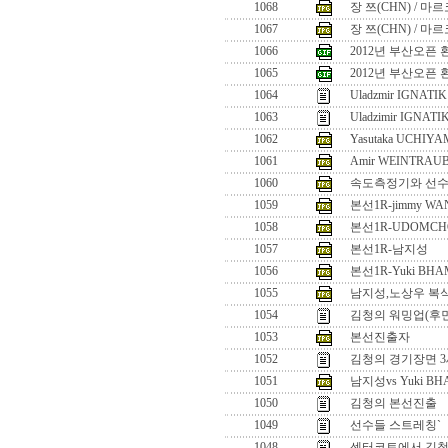
1068
장 쯔(CHN) / 마
1067
장 쯔(CHN) / 마
1066
2012년 부산오픈 
1065
2012년 부산오픈 
1064
Uladzmir IGNATIK 
1063
Uladzimir IGNATI
1062
Yasutaka UCHIYA
1061
Amir WEINTRAUB
1060
속도측정기와 선
1059
본선1R-jimmy WA
1058
본선1R-UDOMCH
1057
본선1R-남지성
1056
본선1R-Yuki BHAM
1055
남지성,노상우 복
1054
김청의 워밍업(후
1053
본선진출자
1052
김청의 경기장면 
1051
남지성vs Yuki BH
1050
김청의 본선진출
1049
선수들 스트레칭`
1048
센터코트에서 김청