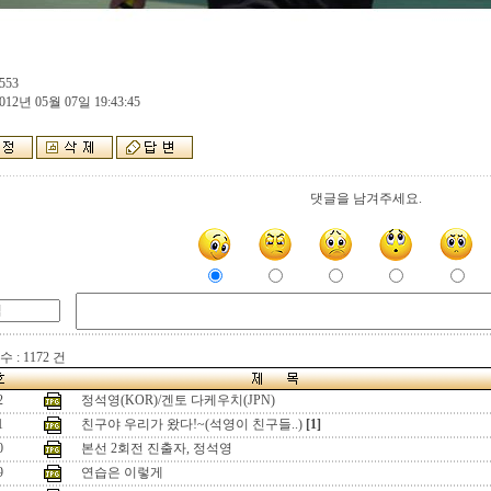
553
012년 05월 07일 19:43:45
댓글을 남겨주세요.
 : 1172 건
2
정석영(KOR)/겐토 다케우치(JPN)
1
친구야 우리가 왔다!~(석영이 친구들..)
[1]
0
본선 2회전 진출자, 정석영
9
연습은 이렇게