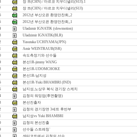
8
장 쯔(CHN) / 마르코 치우디넬리(SUI).1
7
장 쯔(CHN) / 마르코 치우디넬리(SUI)
6
2012년 부산오픈 환영만찬회,,2
5
2012년 부산오픈 환영만찬회,,1
4
Uladzmir IGNATIK (slowmotion)
3
Uladzimir IGNATIK(BLR)
2
Yasutaka UCHIYAMA(JPN)
1
Amir WEINTRAUB(ISR)
0
속도측정기와 선수들
9
본선1R-jimmy WANG
8
본선1R-UDOMCHOKE
7
본선1R-남지성
6
본선1R-Yuki BHAMBRI (IND)
5
남지성,노상우 복식 경기장 스케치
4
김청의 워밍업(후면촬영)
3
본선진출자
2
김청의 경기장면 3세트 후반부
1
남지성vs Yuki BHAMBRI
0
김청의 본선진출
9
선수들 스트레칭`
8
센터코트에서 김청의 선수