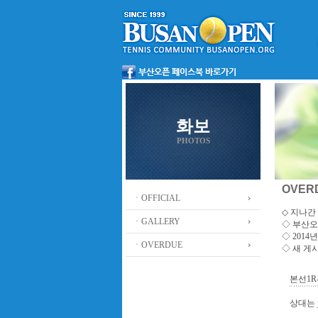
화보
PHOTOS
OVER
ㆍOFFICIAL
◇ 지나간 
ㆍGALLERY
◇
부산오
◇ 201
ㆍOVERDUE
◇ 새 게
본선1R
상대는 j