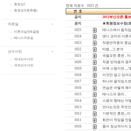
동영상2
전체 자료수 : 1025 건
동영상3(분류별)
공지
2012부산오픈 홍보
공지
★회원정보수정(로그인
ㆍ자료실
1025
테니스에서 움직임
이론과실전&칼럼
1024
앤디 코치의 이론과
테니스자료실
1023
작용반작용의 중심
1022
타법 ,,그 분석
ㆍ선수사진
1021
곡필요한 훈련 , 
국내선수사진
1020
작용 반작용의 원
국외선수사진
1019
어깨 스윙이란 ,,
1018
이것만 알고 있어도
1017
하나의 움직임으로 
1016
연습은 어떻게 해야
1015
테니스의 원리 ,
1014
스윙의 형태는 어떻
1013
안다는것은 무엇인
1012
기본적인 훈련,,,이
1011
회전이 꺽임을 만들
1010
몸이 정상적이지 않