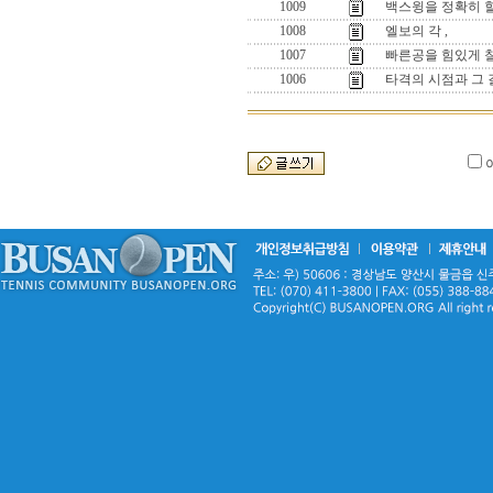
1009
백스윙을 정확히 
1008
엘보의 각 ,
1007
빠른공을 힘있게 칠
1006
타격의 시점과 그 길