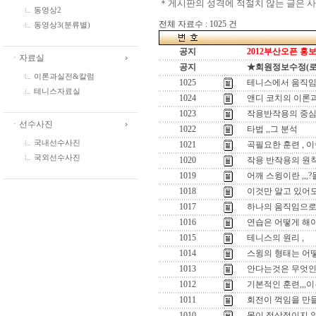
＊게시판의 성격에 적절치 않는 글은 
동영상2
전체 자료수 : 1025 건
동영상3(분류별)
공지
2012부산오픈 홍보
ㆍ자료실
공지
★회원정보수정(로그인
이론과실전&칼럼
1025
테니스에서 움직임
테니스자료실
1024
앤디 코치의 이론과
1023
작용반작용의 중심
ㆍ선수사진
1022
타법 ,,그 분석
국내선수사진
1021
곡필요한 훈련 , 
국외선수사진
1020
작용 반작용의 원
1019
어깨 스윙이란 ,,
1018
이것만 알고 있어도
1017
하나의 움직임으로 
1016
연습은 어떻게 해야
1015
테니스의 원리 ,
1014
스윙의 형태는 어떻
1013
안다는것은 무엇인
1012
기본적인 훈련,,,이
1011
회전이 꺽임을 만들
1010
몸이 정상적이지 않