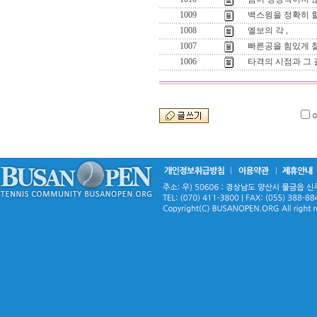
1009
백스윙을 정확히 
1008
엘보의 각 ,
1007
빠른공을 힘있게 칠
1006
타격의 시점과 그 길