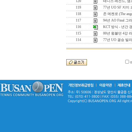
120
테니스 레전드, 
119
77년 UO SF 지
118
존 메켄로 (The angel
117
94년 AO Final
116
KCT 방식 - 년간
115
00년 윔블던 4강 
114
77년 UO 결승 빌