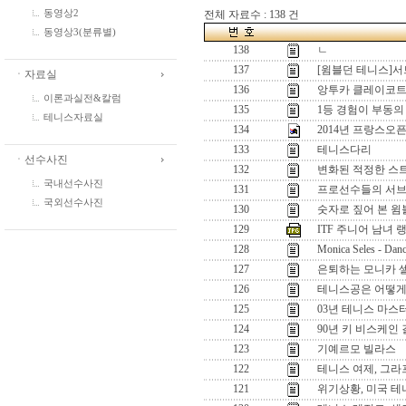
전체 자료수 : 138 건
동영상2
동영상3(분류별)
138
ㄴ
137
[윔블던 테니스]서
ㆍ자료실
136
앙투카 클레이코트
이론과실전&칼럼
135
1등 경험이 부동의
테니스자료실
134
2014년 프랑스오
133
테니스다리
ㆍ선수사진
132
변화된 적정한 스
국내선수사진
131
프로선수들의 서
국외선수사진
130
숫자로 짚어 본 윔
129
ITF 주니어 남녀 랭킹 
128
Monica Seles - Danc
127
은퇴하는 모니카 
126
테니스공은 어떻게
125
03년 테니스 마스
124
90년 키 비스케인 
123
기예르모 빌라스
122
테니스 여제, 그라
121
위기상황, 미국 테