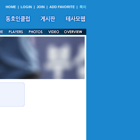
HOME
|
LOGIN
|
JOIN
|
ADD FAVORITE
|
쪽지