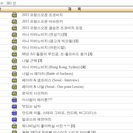
 : 383 건
2015 프랑스오픈 조코비치
2015 프랑스오픈 바브린카
2015 프랑스오픈 결승전 조코비치 표정
아나 이바노비치 (전성기)
[3]
아나 이바노비치 (광고계 빅모델)
[1]
아나 이바노비치 (어린시절)
08년 AO 돌풍의 주인공, 조-윌프리드 쏭가
[3]
나달 근육
[3]
아나 이바노비치 (Hong Kong, Sydney)
[4]
나달 vs 페더러 (Battle of Surfaces)
페더러 & 샘프라스 (Seoul - Interview)
페더러 & 나달 (Seoul - One point Lesson)
로딕의 시선처리
이사람이 레이튼???
멋있는 남자
안드레 아들, 스테피 그라프, 안드레, 바그다디스
말코스와 예전여친
워나비님이 좋아하실 사진ㅋㅋ
[1]
올해 2007년 두번째 마스터즈 시리즈 타이틀
[1]