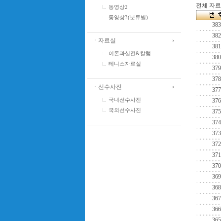
전체 자료수
동영상2
동영상3(분류별)
383
382
ㆍ자료실
381
이론과실전&칼럼
380
테니스자료실
379
378
ㆍ선수사진
377
국내선수사진
376
국외선수사진
375
374
373
372
371
370
369
368
367
366
365