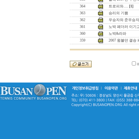
364
트로피와.....
[1]
363
승리의 기쁨
362
우승자와 준우승
361
노박 페더러 이기
360
노박&라파
359
2007 윔블던 결