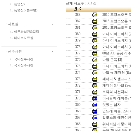
전체 자료수 : 383 건
동영상2
동영상3(분류별)
383
2015 프랑스오픈
382
2015 프랑스오픈
ㆍ자료실
381
2015 프랑스오픈
이론과실전&칼럼
380
아나 이바노비치 (
테니스자료실
379
아나 이바노비치 (
378
아나 이바노비치 (
ㆍ선수사진
377
08년 AO 돌풍의 
국내선수사진
376
나달 근육
[3]
국외선수사진
375
아나 이바노비치 (Hon
374
나달 vs 페더러 (Battle
373
페더러 & 샘프라스 (Seo
372
페더러 & 나달 (Seoul 
371
로딕의 시선처리
370
이사람이 레이튼??
369
멋있는 남자
368
안드레 아들, 스테
367
말코스와 예전여
366
워나비님이 좋아하
365
올해 2007년 두