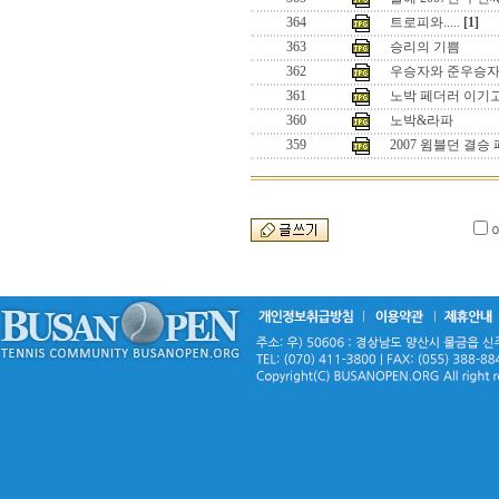
364
트로피와.....
[1]
363
승리의 기쁨
362
우승자와 준우승
361
노박 페더러 이기
360
노박&라파
359
2007 윔블던 결