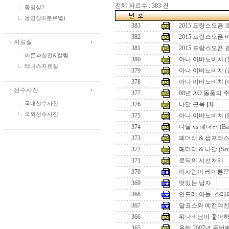
전체 자료수 : 383 건
동영상2
동영상3(분류별)
383
2015 프랑스오픈
382
2015 프랑스오픈
ㆍ자료실
381
2015 프랑스오픈
이론과실전&칼럼
380
아나 이바노비치 (
테니스자료실
379
아나 이바노비치 (
378
아나 이바노비치 (
ㆍ선수사진
377
08년 AO 돌풍의 
국내선수사진
376
나달 근육
[3]
국외선수사진
375
아나 이바노비치 (Hon
374
나달 vs 페더러 (Battle
373
페더러 & 샘프라스 (Seo
372
페더러 & 나달 (Seoul 
371
로딕의 시선처리
370
이사람이 레이튼??
369
멋있는 남자
368
안드레 아들, 스테
367
말코스와 예전여
366
워나비님이 좋아하
365
올해 2007년 두