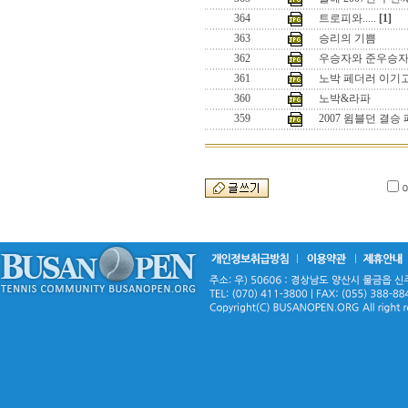
364
트로피와.....
[1]
363
승리의 기쁨
362
우승자와 준우승
361
노박 페더러 이기
360
노박&라파
359
2007 윔블던 결