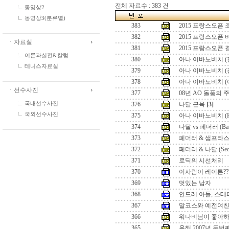
전체 자료수 : 383 건
동영상2
동영상3(분류별)
383
2015 프랑스오픈
382
2015 프랑스오픈
ㆍ자료실
381
2015 프랑스오픈
이론과실전&칼럼
380
아나 이바노비치 (
테니스자료실
379
아나 이바노비치 (
378
아나 이바노비치 (
ㆍ선수사진
377
08년 AO 돌풍의 
국내선수사진
376
나달 근육
[3]
국외선수사진
375
아나 이바노비치 (Hon
374
나달 vs 페더러 (Battle
373
페더러 & 샘프라스 (Seo
372
페더러 & 나달 (Seoul 
371
로딕의 시선처리
370
이사람이 레이튼??
369
멋있는 남자
368
안드레 아들, 스테
367
말코스와 예전여
366
워나비님이 좋아하
365
올해 2007년 두