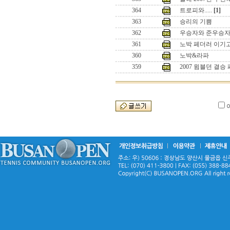
364
트로피와.....
[1]
363
승리의 기쁨
362
우승자와 준우승
361
노박 페더러 이기
360
노박&라파
359
2007 윔블던 결