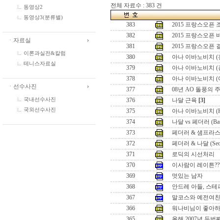
전체 자료수 : 383 건
동영상2
동영상3(분류별)
383
2015 프랑스오픈
382
2015 프랑스오픈
ㆍ자료실
381
2015 프랑스오픈
이론과실전&칼럼
380
아나 이바노비치 (
테니스자료실
379
아나 이바노비치 (
378
아나 이바노비치 (
ㆍ선수사진
377
08년 AO 돌풍의 
국내선수사진
376
나달 근육
[3]
국외선수사진
375
아나 이바노비치 (Hon
374
나달 vs 페더러 (Battle
373
페더러 & 샘프라스 (Seo
372
페더러 & 나달 (Seoul 
371
로딕의 시선처리
370
이사람이 레이튼??
369
멋있는 남자
368
안드레 아들, 스테
367
말코스와 예전여
366
워나비님이 좋아하
365
올해 2007년 두