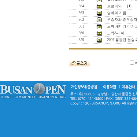
364
트로피와.....
[1]
363
승리의 기쁨
362
우승자와 준우승
361
노박 페더러 이기
360
노박&라파
359
2007 윔블던 결