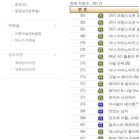
전체 자료수 : 383 건
동영상2
동영상3(분류별)
383
2015 프랑스오픈
382
2015 프랑스오픈
ㆍ자료실
381
2015 프랑스오픈
이론과실전&칼럼
380
아나 이바노비치 (
테니스자료실
379
아나 이바노비치 (
378
아나 이바노비치 (
ㆍ선수사진
377
08년 AO 돌풍의 
국내선수사진
376
나달 근육
[3]
국외선수사진
375
아나 이바노비치 (Hon
374
나달 vs 페더러 (Battle
373
페더러 & 샘프라스 (Seo
372
페더러 & 나달 (Seoul 
371
로딕의 시선처리
370
이사람이 레이튼??
369
멋있는 남자
368
안드레 아들, 스테
367
말코스와 예전여
366
워나비님이 좋아하
365
올해 2007년 두