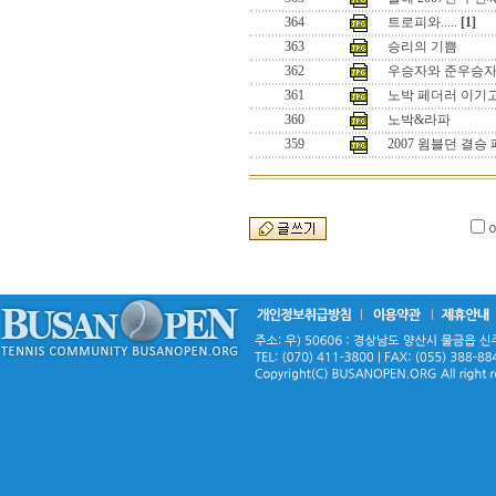
364
트로피와.....
[1]
363
승리의 기쁨
362
우승자와 준우승
361
노박 페더러 이기
360
노박&라파
359
2007 윔블던 결