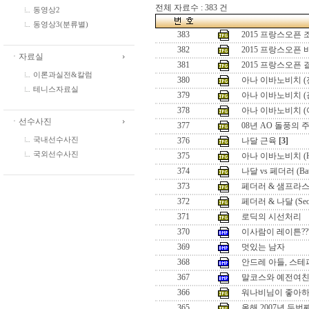
전체 자료수 : 383 건
동영상2
동영상3(분류별)
383
2015 프랑스오픈
382
2015 프랑스오픈
ㆍ자료실
381
2015 프랑스오픈
이론과실전&칼럼
380
아나 이바노비치 (
테니스자료실
379
아나 이바노비치 (
378
아나 이바노비치 (
ㆍ선수사진
377
08년 AO 돌풍의 
국내선수사진
376
나달 근육
[3]
국외선수사진
375
아나 이바노비치 (Hon
374
나달 vs 페더러 (Battle
373
페더러 & 샘프라스 (Seo
372
페더러 & 나달 (Seoul 
371
로딕의 시선처리
370
이사람이 레이튼??
369
멋있는 남자
368
안드레 아들, 스테
367
말코스와 예전여
366
워나비님이 좋아하
365
올해 2007년 두