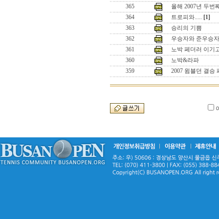
365
올해 2007년 두
364
트로피와.....
[1]
363
승리의 기쁨
362
우승자와 준우승
361
노박 페더러 이기
360
노박&라파
359
2007 윔블던 결