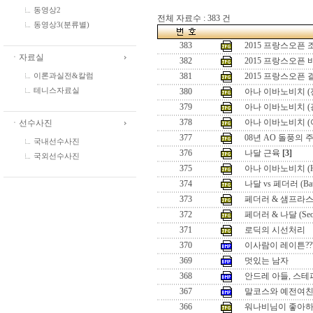
동영상2
전체 자료수 : 383 건
동영상3(분류별)
383
2015 프랑스오픈
ㆍ자료실
382
2015 프랑스오픈
381
2015 프랑스오픈
이론과실전&칼럼
380
아나 이바노비치 (
테니스자료실
379
아나 이바노비치 (
378
아나 이바노비치 (
ㆍ선수사진
377
08년 AO 돌풍의 
국내선수사진
376
나달 근육
[3]
국외선수사진
375
아나 이바노비치 (Hon
374
나달 vs 페더러 (Battle
373
페더러 & 샘프라스 (Seo
372
페더러 & 나달 (Seoul 
371
로딕의 시선처리
370
이사람이 레이튼??
369
멋있는 남자
368
안드레 아들, 스테
367
말코스와 예전여
366
워나비님이 좋아하