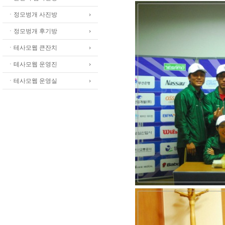
ㆍ정모벙개 사진방
ㆍ정모벙개 후기방
ㆍ테사모웹 큰잔치
ㆍ테사모웹 운영진
ㆍ테사모웹 운영실