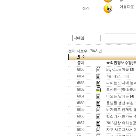
ㅎ
아름다운 
전라
전체 자료수 : 7045 건
공지
★회원정보수정(로그인
6865
Big Chute 마을
[3]
6864
7월.태양....
[3]
6863
나이는 숫자에 불과
6862
요산요수(樂山樂水
6861
비오는 날에는
[4]
6860
울님들 생선 튀김 
6859
비가와도 한게임 
6858
빗소리가 반가운 주
6857
2018평창 유치성
6856
자꾸 사고치사서 