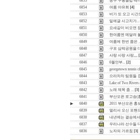
6855
동구 구봉클럽 테
6854
여름 야유회
[4]
6853
비가 또 오고 시간도
6852
밑에글 사고치가...
6851
요새같이 비오면 
6850
한여름엔 메달려 볼
6849
여름에 한번 쯤은 ..
6848
구포 삼락공원을 
6847
사랑 사랑 사랑,,,,
[
6846
6월안부...
[2]
6845
georgetown tennis c
6844
으라차차 팀원들.
[
6843
Lake of Two Rive
6842
노래 제목 좀 ...
[3]
6841
부산오픈 로고송(
▶
6840
2011 부산오픈 
6839
멀리서 오신 포핸드님
6838
내년에는 결승에서..
6837
우리나라 선수들 다
6836
노자의 가르침
[3]