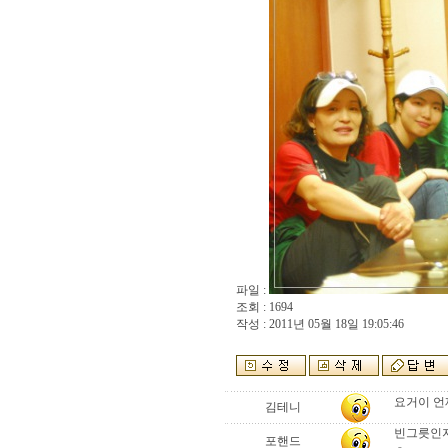
파일 :
조회 : 1694
작성 : 2011년 05월 18일 19:05:46
요거이 언
김테니
빈그릇인지
포핸드