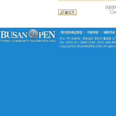
[1]
[2]
[3