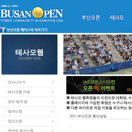
테사모웹
TESAMO WEB
ㆍ인사나누기
ㆍ테사모웹 카페
▣ 테사모 웹회원들의 도란도란 대화방, 수
ㆍ정모 벙개 방
▣ 홈페이지에 가입한 회원은 누구나 테
▣ 다른 싸이트로 직접 이동을 유도하는 링
ㆍ벙개신청
2011 부산오픈 홍보실팀
ㆍ정모신청
.
ㆍ큰잔치 참가신청