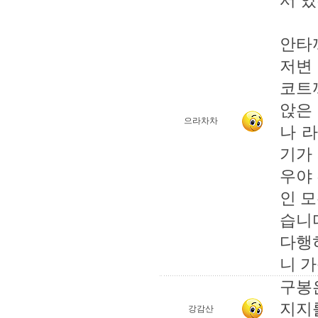
서 
안타
저변 
코트
앉은
으라차차
나 라
기가 
우야 
인 
습니
다행
니 가
구봉
지지
강감산