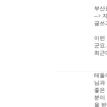
부산중
-->
글쓰
이런
군요..
최근
테돌
님과
좋은
분이
을 받