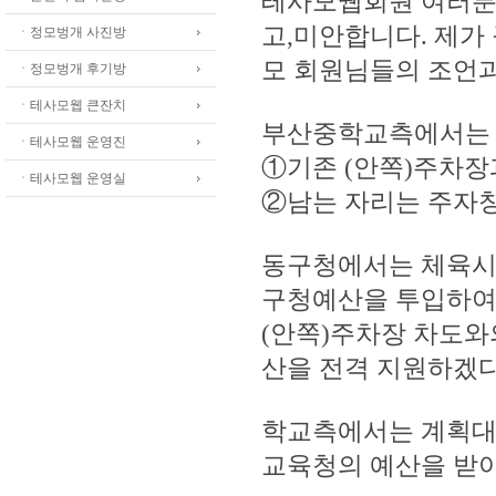
테사모웹회원 여러분
고,미안합니다. 제가
ㆍ정모벙개 사진방
모 회원님들의 조언
ㆍ정모벙개 후기방
ㆍ테사모웹 큰잔치
부산중학교측에서는 
ㆍ테사모웹 운영진
①기존 (안쪽)주차장
ㆍ테사모웹 운영실
②남는 자리는 주자창
동구청에서는 체육시
구청예산을 투입하여
(안쪽)주차장 차도와
산을 전격 지원하겠
학교측에서는 계획대
교육청의 예산을 받