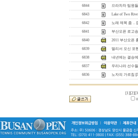
6844
으라차차 팀원들
6843
Lake of Two Ri
6842
노래 제목 좀 ...
[
6841
부산오픈 로고송
6840
2011 부산오픈
6839
멀리서 오신 포핸
6838
내년에는 결승에서.
6837
우리나라 선수들 
6836
노자의 가르침
[
[1]
[2]
[3