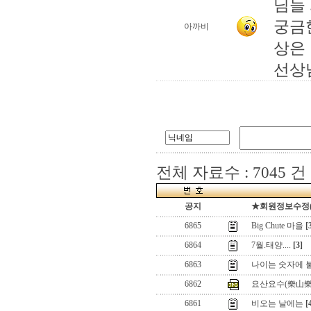
님들 .
궁금
아까비
상은 
선상님
전체 자료수 : 7045 건
공지
★회원정보수정(로그
6865
Big Chute 마을
[
6864
7월.태양....
[3]
6863
나이는 숫자에 
6862
요산요수(樂山樂
6861
비오는 날에는
[