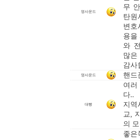
무 
영사운드
탄원
변호
용을
와 
많은 
감사
핸드폰
영사운드
여러
다..
지역
대빵
교,
의 모
좋은