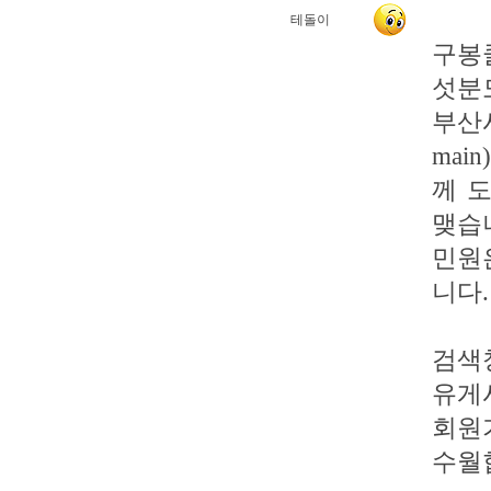
테돌이
구봉
섯분
부산시
mai
께 
맺습
민원
니다.
검색
유게시
회원
수월