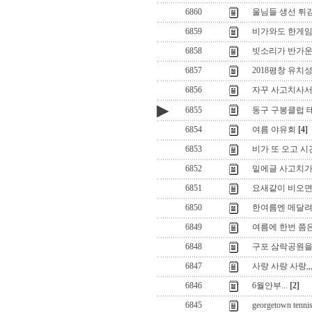
6860
울님들 생선 튀김
6859
비가와도 한게임
6858
빗소리가 반가운
6857
2018평창 유치
6856
자꾸 사고치사서
▶
6855
동구 구봉클럽 
6854
여름 야유회
[4]
6853
비가 또 오고 시간
6852
밑에글 사고치가.
6851
요새같이 비오면
6850
한여름엔 메달려 
6849
여름에 한번 쯤은 
6848
구포 삼락공원을
6847
사랑 사랑 사랑,,,
6846
6월안부...
[2]
6845
georgetown tennis