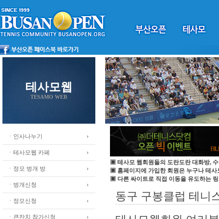
테사모웹
TESAMO WEB
ㆍ인사나누기
ㆍ테사모웹 카페
▣ 테사모 웹회원들의 도란도란 대화방, 수
ㆍ정모 벙개 방
▣ 홈페이지에 가입한 회원은 누구나 테
▣ 다른 싸이트로 직접 이동을 유도하는 링
ㆍ벙개신청
동구 구봉클럽 테니스
ㆍ정모신청
ㆍ큰잔치 참가신청