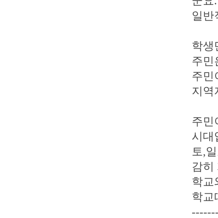
군요.
일반
학생
주민
주민
지역
주민
시대
토,
감히
학교
학교
------