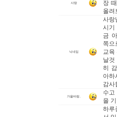
장 
사랑
올려보
사랑
시기
금 
쪽으로
교육
닉네임
날것
히 감
아하
감사합
수고
가을바람..
을 
하루