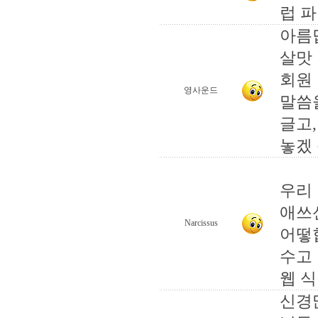
럽 파
아름
살맛
회원
영사운드
말씀을
글고
놓겠 습
우리 
애쓰
Narcissus
어떻
수고
웹 식
신경