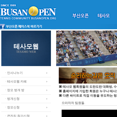
테사모웹
TESAMO WEB
ㆍ인사나누기
ㆍ테사모웹 카페
▣ 테사모 웹회원들의 도란도란 대화방, 수
ㆍ정모 벙개 방
▣ 홈페이지에 가입한 회원은 누구나 테
▣ 다른 싸이트로 직접 이동을 유도하는 링
ㆍ벙개신청
으라차차 팀원들.
ㆍ정모신청
ㆍ큰잔치 참가신청