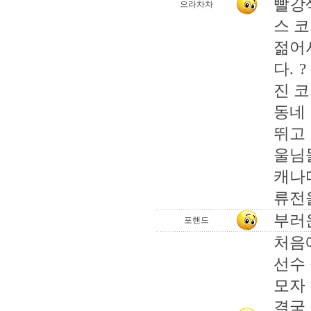
빨강
으라차차
스 코
젊어
다. 
진 코
동네
뛰고
울님
캐나
류전
부러
포핸드
처음
선수
모자 
결국