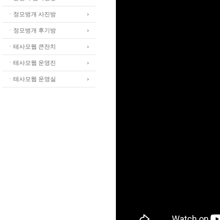
ㆍ정모벙개 사진방
ㆍ정모벙개 후기방
ㆍ테사모웹 큰잔치
ㆍ테사모웹 운영진
ㆍ테사모웹 운영실