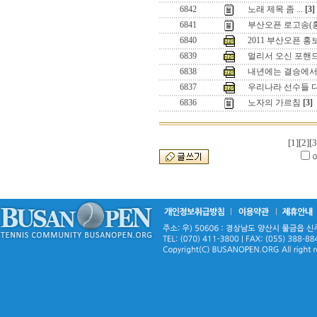
6842
노래 제목 좀 ...
[3]
6841
부산오픈 로고송(
6840
2011 부산오픈 
6839
멀리서 오신 포핸드님
6838
내년에는 결승에서..
6837
우리나라 선수들 다
6836
노자의 가르침
[3]
[1]
[2]
[3