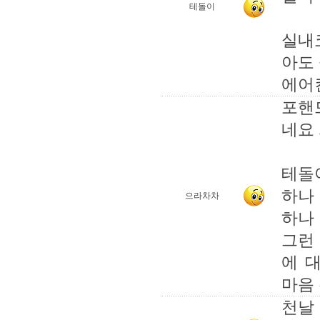
테돌이
실내
아도 
에어컨
포핸드
네요 
테돌이
하나 
으라차차
하나
그런
에 
마음 
천날