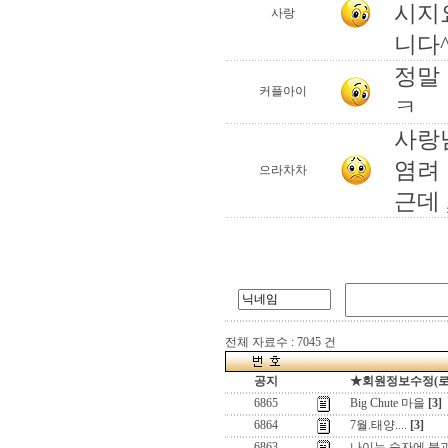
시지
사랑
니다^
정말 
커플아이
ㅋ
사랑님
염려 
으라차차
근데 
전체 자료수 : 7045 건
공지
★회원정보수정(로그인
6865
Big Chute 마을
[3]
6864
7월.태양....
[3]
6863
나이는 숫자에 불과