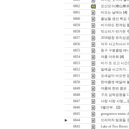
6862
요산요수(樂山樂水
6861
비오는 날에는
[4]
6860
울님들 생선 튀김 
6859
비가와도 한게임 
6858
빗소리가 반가운 주
6857
2018평창 유치성
6856
자꾸 사고치사서 
6855
동구 구봉클럽 테
6854
여름 야유회
[4]
6853
비가 또 오고 시간도
6852
밑에글 사고치가...
6851
요새같이 비오면 
6850
한여름엔 메달려 볼
6849
여름에 한번 쯤은 ..
6848
구포 삼락공원을 
6847
사랑 사랑 사랑,,,,
[
6846
6월안부...
[2]
6845
georgetown tennis c
▶
6844
으라차차 팀원들.
[
6843
Lake of Two Rive