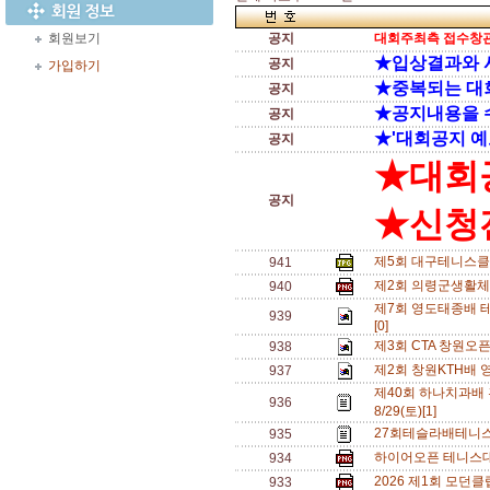
회원보기
공지
대회주최측 접수창관
★입상결과와 
공지
가입하기
★중복되는 대
공지
★공지내용을 
공지
★'대회공지 예
공지
★대회
공지
★신청전
제5회 대구테니스클
941
제2회 의령군생활체
940
제7회 영도태종배 테
939
[0]
제3회 CTA 창원오
938
제2회 창원KTH배 
937
제40회 하나치과배
936
8/29(토)[1]
27회테슬라배테니스
935
하이어오픈 테니스대회
934
2026 제1회 모던
933