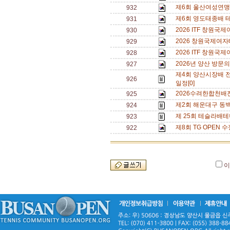
제6회 울산여성연맹 
932
제6회 영도태종배 
931
2026 ITF 창원
930
2026 창원국제여자
929
2026 ITF 창원
928
2026년 양산 방문의
927
제4회 양산시장배 
926
일정[0]
2026수려한합천배
925
제2회 해운대구 동백
924
제 25회 테슬라배테
923
제8회 TG OPEN 수
922