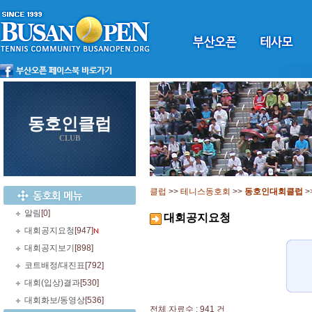
동호인클럽
CLUB
클럽
>>
테니스동호회
>>
동호인대회클럽
>
알림
[0]
대회공지요청
대회공지요청
[947]
대회공지보기
[898]
코트배정/대진표
[792]
대회(입상)결과
[530]
대회화보/동영상
[536]
전체 자료수 : 941 건