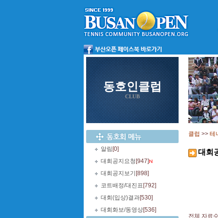
동호인클럽
CLUB
클럽
>>
테
알림
[0]
대회
대회공지요청
[947]
대회공지보기
[898]
코트배정/대진표
[792]
대회(입상)결과
[530]
대회화보/동영상
[536]
전체 자료수 