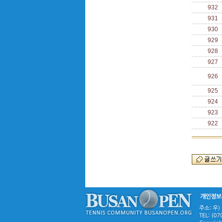
932
931
930
929
928
927
926
925
924
923
922