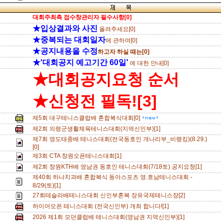
대회주최측 접수창관리자 필수사항[0]
★입상결과와 사진
올려주세요[0]
★중복되는 대회일자
에 관하여[0]
★공지내용을 수정
하고자 하실 때는[0]
★'대회공지 예고기간 60일'
에 대한 안내[0]
★대회공지요청 순서
★신청전 필독![3]
제5회 대구테니스클럽배 혼합복식대회[0]
제2회 의령군생활체육테니스대회(지역신인부)[1]
제7회 영도태종배 테니스대회(전국동호인 개나리부_비랭킹)(8.29.)
[0]
제3회 CTA 창원오픈테니스대회[1]
제2회 창원KTH배 영남권 동호인 테니스대회(7/18토) 공지요청[1]
제40회 하나치과배 혼합복식 동아스포츠 영.호남테니스대회 -
8/29(토)[1]
27회테슬라배테니스대회 신인부혼복 장유국제테니스장[2]
하이어오픈 테니스대회 (전국신인부) 개최 합니다![1]
2026 제1회 모던클럽배 테니스대회(영남권 지역신인부)[1]