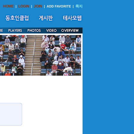
HOME
LOGIN
JOIN
쪽지
|
|
|
ADD FAVORITE
|