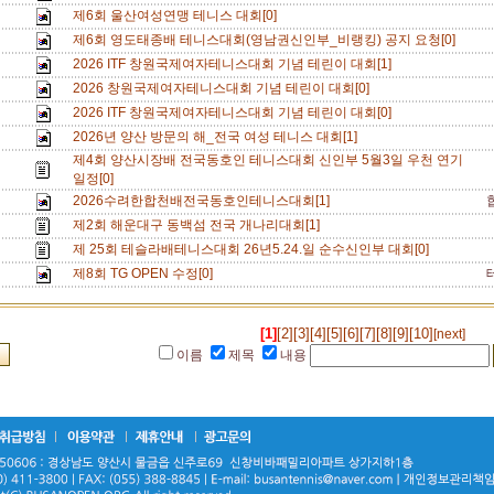
제6회 울산여성연맹 테니스 대회[0]
제6회 영도태종배 테니스대회(영남권신인부_비랭킹) 공지 요청[0]
2026 ITF 창원국제여자테니스대회 기념 테린이 대회[1]
2026 창원국제여자테니스대회 기념 테린이 대회[0]
2026 ITF 창원국제여자테니스대회 기념 테린이 대회[0]
2026년 양산 방문의 해_전국 여성 테니스 대회[1]
제4회 양산시장배 전국동호인 테니스대회 신인부 5월3일 우천 연기
일정[0]
2026수려한합천배전국동호인테니스대회[1]
제2회 해운대구 동백섬 전국 개나리대회[1]
제 25회 테슬라배테니스대회 26년5.24.일 순수신인부 대회[0]
제8회 TG OPEN 수정[0]
[1]
[2]
[3]
[4]
[5]
[6]
[7]
[8]
[9]
[10]
[next]
이름
제목
내용