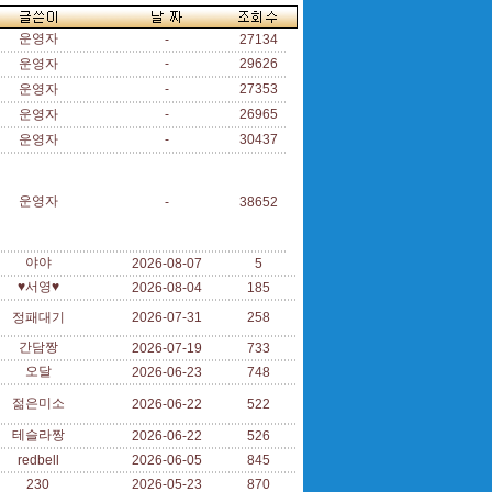
운영자
-
27134
운영자
-
29626
운영자
-
27353
운영자
-
26965
운영자
-
30437
운영자
-
38652
야야
2026-08-07
5
♥서영♥
2026-08-04
185
정패대기
2026-07-31
258
간담짱
2026-07-19
733
오달
2026-06-23
748
젊은미소
2026-06-22
522
테슬라짱
2026-06-22
526
redbell
2026-06-05
845
230
2026-05-23
870